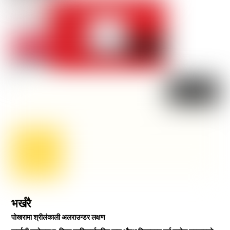
भर्खरै
पोखरामा श्रीलंकाली अलराउन्डर लक्षण