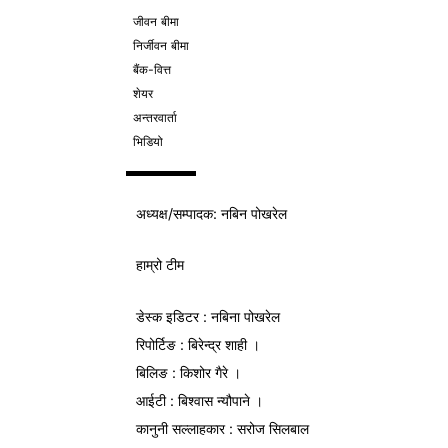
जीवन बीमा
निर्जीवन बीमा
बैंक-वित्त
शेयर
अन्तरवार्ता
भिडियो
अध्यक्ष/
सम्पादक
: नबिन पोखरेल
हाम्रो टीम
डेस्क इडिटर : नबिना पोखरेल
रिपोर्टिङ : बिरेन्द्र शाही ।
बिलिङ : किशोर गैरे ।
आईटी : बिश्वास न्यौपाने ।
कानुनी सल्लाहकार : सरोज सिलबाल