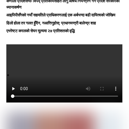
कर्णाली प्रदेशसभाः विपद् प्रतिकार्यसहित लागु औषध नियन्त्रण गर्न प्रदेश सरकारको
ध्यानाकर्षण
आइपिपीसँगको नयाँ सहमतिले प्राधिकरणलाई एक अर्बभन्दा बढी दायित्वको जोखिम
ढिलो होला तर गलत हुँदैन, नआत्तिनुहोस्: प्रधानमन्त्री बालेन्द्र शाह
एभरेष्टट करलको सेयर मूल्यमा २७ प्रतिशतको वृद्धि