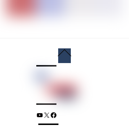
Back
To
Top
YouTube
X
Facebook