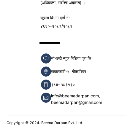
(अधिवक्ता, सर्वोच्च अदालत) ।
सूचना विभाग
दर्ता नं:
४६६०-२०८१/२०८२
नोभल्टी न्युज मिडिया प्रा.लि
माकलबारी-४, गोकर्णेश्वर
९८४५५७३१९०
info@beemadarpan.com,
beemadarpan@gmail.com
Copyright © 2024. Beema Darpan Pvt. Ltd