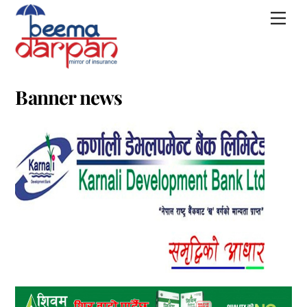
Skip
Men
to
content
Banner news