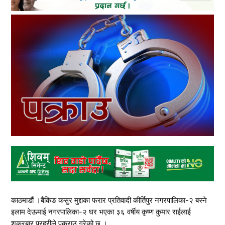
काठमाडौं ।बैंकिङ कसुर मुद्दाका फरार प्रतिवादी कीर्तिपुर नगरपालिका-२ बस्ने
इलाम देऊमाई नगरपालिका-२ घर भएका ३६ वर्षीय कृष्ण कुमार राईलाई
शुक्रबार प्रहरीले पक्राउ गरेको छ ।