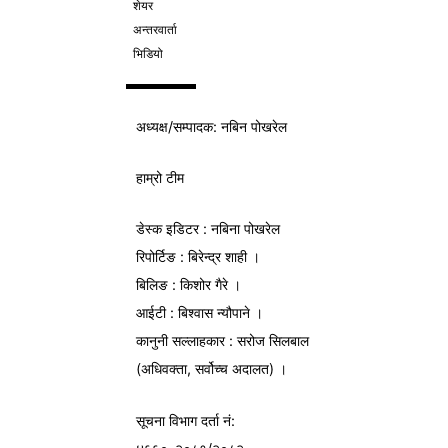
शेयर
अन्तरवार्ता
भिडियो
अध्यक्ष/
सम्पादक
: नबिन पोखरेल
हाम्रो टीम
डेस्क इडिटर : नबिना पोखरेल
रिपोर्टिङ : बिरेन्द्र शाही ।
बिलिङ : किशोर गैरे ।
आईटी : बिश्वास न्यौपाने ।
कानुनी सल्लाहकार : सरोज सिलबाल
(अधिवक्ता, सर्वोच्च अदालत) ।
सूचना विभाग
दर्ता नं: