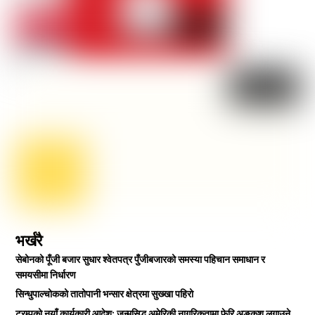
भर्खरै
सेबोनको पूँजी बजार सुधार श्वेतपत्र पुँजीबजारको समस्या पहिचान समाधान र
समयसीमा निर्धारण
सिन्धुपाल्चोकको तातोपानी भन्सार क्षेत्रमा सुख्खा पहिरो
ट्रम्पको नयाँ कार्यकारी आदेश: जन्मसिद्ध अमेरिकी नागरिकतामा फेरि अङ्कुश लगाउने