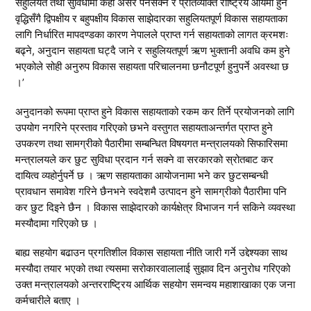
सहुलियत तथा सुविधामा केही असर पर्नसक्ने र प्रतिव्यक्ति राष्ट्रिय आयमा हुने
वृद्धिसँगै द्विपक्षीय र बहुपक्षीय विकास साझेदारका सहुलियतपूर्ण विकास सहायताका
लागि निर्धारित मापदण्डका कारण नेपालले प्राप्त गर्न सहायताको लागत क्रमशः
बढ्ने, अनुदान सहायता घट्दै जाने र सहुलियतपूर्ण ऋण भुक्तानी अवधि कम हुने
भएकोले सोही अनुरुप विकास सहायता परिचालनमा छनौटपूर्ण हुनुपर्ने अवस्था छ
।’
अनुदानको रूपमा प्राप्त हुने विकास सहायताको रकम कर तिर्ने प्रयोजनको लागि
उपयोग नगरिने प्रस्ताव गरिएको छभने वस्तुगत सहायताअन्तर्गत प्राप्त हुने
उपकरण तथा सामग्रीको पैठारीमा सम्बन्धित विषयगत मन्त्रालयको सिफारिसमा
मन्त्रालयले कर छुट सुविधा प्रदान गर्न सक्ने वा सरकारको स्रोतबाट कर
दायित्व व्यहोर्नुपर्ने छ । ऋण सहायताका आयोजनामा भने कर छुटसम्बन्धी
प्रावधान समावेश गरिने छैनभने स्वदेशमै उत्पादन हुने सामग्रीको पैठारीमा पनि
कर छुट दिइने छैन । विकास साझेदारको कार्यक्षेत्र विभाजन गर्न सकिने व्यवस्था
मस्यौदामा गरिएको छ ।
बाह्य सहयोग बढाउन प्रगतिशील विकास सहायता नीति जारी गर्ने उद्देश्यका साथ
मस्यौदा तयार भएको तथा त्यसमा सरोकारवालालाई सुझाव दिन अनुरोध गरिएको
उक्त मन्त्रालयको अन्तरराष्ट्रिय आर्थिक सहयोग समन्वय महाशाखाका एक जना
कर्मचारीले बताए ।