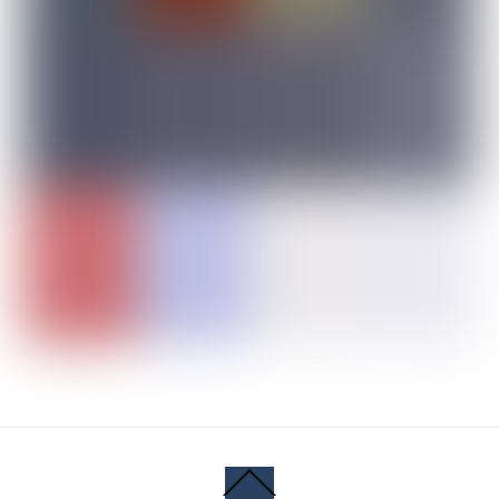
Back
To