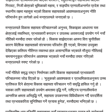
गिरावट, निजी क्षेत्रको भूमिकाको महत्व, र सङ्घीय प्रणालीअन्तर्गत प्रदेश तथा
स्थानीय तहमा महसुस भएको विकास सहायताको आवश्यकताअनुरुप नीति
परिमार्जन हुन लागेको अर्थ मन्त्रालयले जनाएको छ ।
मन्त्रालयले विकास सहायता परिचालनको अनुभव, सिकाइका आधारमा यस
क्षेत्रलाई व्यवस्थित, प्रभावकारी बनाउन र उपलब्ध अवसरलाई उपयोग गर्न नयाँ
नीतिको मस्यौदा तयार पारेको हो । विकास साझेदारका आफ्ना वित्त चुनौतीका
कारण वैदेशिक सहायताको संरचनामा परिवर्तन हुँदै गएको, विगतमा उपयुक्त
देखिएका कतिपय नीतिगत व्यवस्था हाल असान्दर्भिक भएकाले मौजुदा नीतिलाई
समयाननुकूल परिमार्जन आवश्यक भएकाले नयाँ मस्यौदा तयार गरिएको
मन्त्रालयले स्पष्ट गरेको छ ।
नयाँ नीतिले समृद्ध राष्ट्र निर्माणका लागि विकास सहायताको प्रभावकारी
परिचालनमा जोड दिएको छ । ‘मुलुकको आवश्यकता र प्राथमिकताअनुरूप उच्च
प्रतिफल दिने क्षेत्रमा विकास सहायता परिचालन गरी समृद्धि हासिल गर्नु हो ।
यसका लागि सहायताको उपयोग क्षमतामा वृद्धि गर्ने, राष्ट्रिय प्रणालीमार्फत
आन्तरिक क्षमता अभिवृद्धि गर्ने, सहायता उपकरणमा विविधीकरण गर्दै पारदर्शिता
तथा प्रभावकारिता सुनिश्चित गर्ने प्रयास हुनेछ’, मस्यौदामा भनिएको छ ।
प्रतिव्यक्ति आय वृद्धिसँगै सहायताका नयाँ मापदण्डअनुसार प्राप्त हुने स्रोतलाई