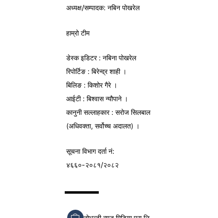
अध्यक्ष/
सम्पादक
: नबिन पोखरेल
हाम्रो टीम
डेस्क इडिटर : नबिना पोखरेल
रिपोर्टिङ : बिरेन्द्र शाही ।
बिलिङ : किशोर गैरे ।
आईटी : बिश्वास न्यौपाने ।
कानुनी सल्लाहकार : सरोज सिलबाल
(अधिवक्ता, सर्वोच्च अदालत) ।
सूचना विभाग
दर्ता नं:
४६६०-२०८१/२०८२
नोभल्टी न्युज मिडिया प्रा.लि