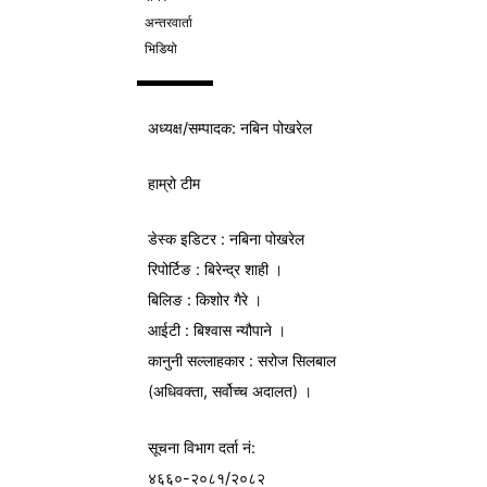
अन्तरवार्ता
भिडियो
अध्यक्ष/
सम्पादक
: नबिन पोखरेल
हाम्रो टीम
डेस्क इडिटर : नबिना पोखरेल
रिपोर्टिङ : बिरेन्द्र शाही ।
बिलिङ : किशोर गैरे ।
आईटी : बिश्वास न्यौपाने ।
कानुनी सल्लाहकार : सरोज सिलबाल
(अधिवक्ता, सर्वोच्च अदालत) ।
सूचना विभाग
दर्ता नं:
४६६०-२०८१/२०८२