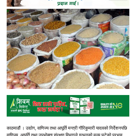
काठमाडौं । उद्योग, वाणिज्य तथा आपूर्ति मन्त्री गौरिकुमारी यादवको निर्देशनपछि
वाणिज्य, आपूर्ति तथा उपभोक्ता संरक्षण विभागले इन्धनको मूल्य घटेको प्रभाव