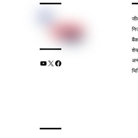
जी
निर
बैं
शे
अन्
YouTube
X
Facebook
भि