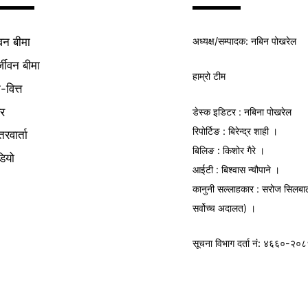
अध्यक्ष/
सम्पादक
: नबिन पोखरेल
वन बीमा
्जीवन बीमा
हाम्रो टीम
क-वित्त
यर
डेस्क इडिटर : नबिना पोखरेल
रिपोर्टिङ : बिरेन्द्र शाही ।
तरवार्ता
बिलिङ : किशोर गैरे ।
डियो
आईटी : बिश्वास न्यौपाने ।
कानुनी सल्लाहकार : सरोज सिलबा
सर्वोच्च अदालत) ।
सूचना विभाग
दर्ता नं: ४६६०-२०