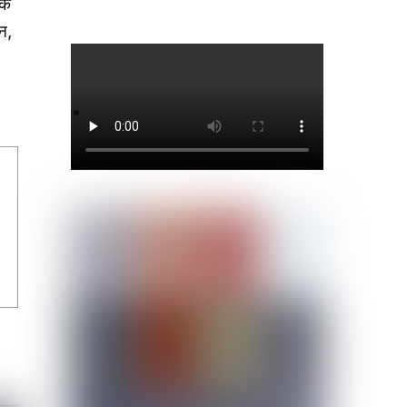
नक
न,