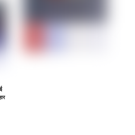
ाई
हार