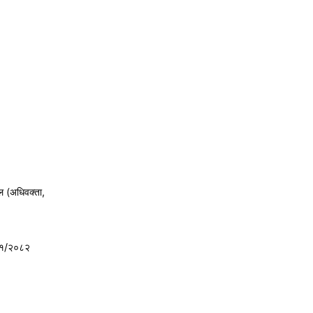
ल (अधिवक्ता,
८१/२०८२