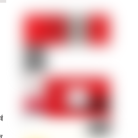
ाई
 र