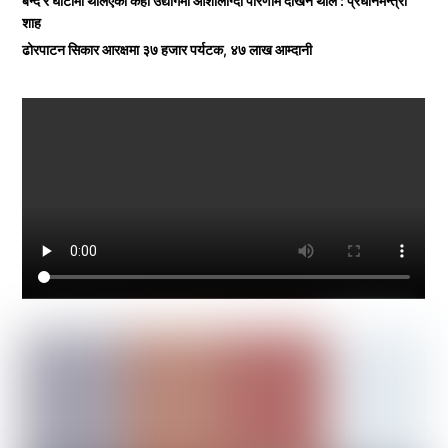
बन्द र घाटामा थलिएका केही उद्योगमा आशालाग्दा परिणाम देखिन थाले : प्रधानमन्त्री
शाह
ढोरपाटन सिकार आरक्षमा ३७ हजार पर्यटक, ४७ लाख आम्दानी