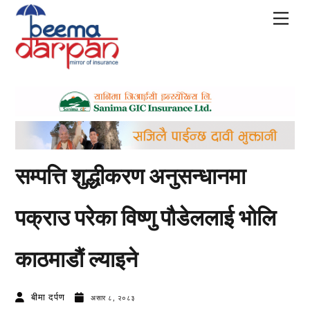
Skip
Men
to
content
सम्पत्ति शुद्धीकरण अनुसन्धानमा
पक्राउ परेका विष्णु पौडेललाई भोलि
काठमाडौं ल्याइने
बीमा दर्पण
असार ८, २०८३