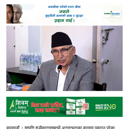
काठमाडौं । सम्पत्ति शुद्धीकरणसम्बन्धी अनुसन्धानका क्रममा पक्राउ परेका