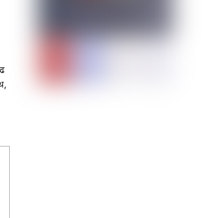
ृढ
थ,