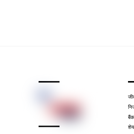
जी
निर
बैं
शे