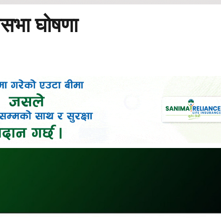
णसभा घोषणा