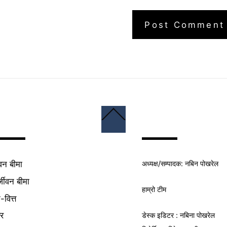
Back
To
Top
अध्यक्ष/
सम्पादक
: नबिन पोखरेल
वन बीमा
्जीवन बीमा
हाम्रो टीम
क-वित्त
यर
डेस्क इडिटर : नबिना पोखरेल