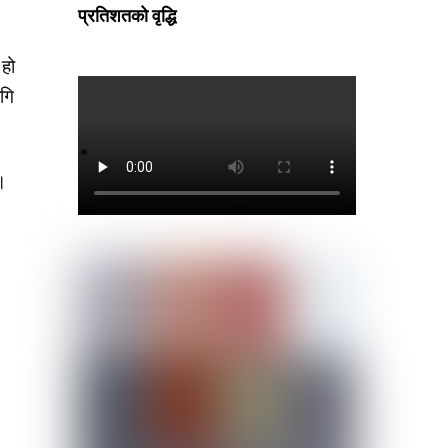
प्रतिशतको वृद्धि
 हो
ागि
।