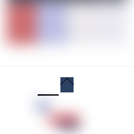
Back
To
Top