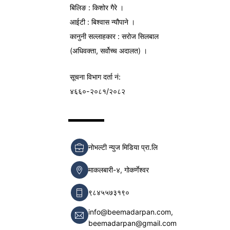
बिलिङ : किशोर गैरे ।
आईटी : बिश्वास न्यौपाने ।
कानुनी सल्लाहकार : सरोज सिलबाल
(अधिवक्ता, सर्वोच्च अदालत) ।
सूचना विभाग
दर्ता नं:
४६६०-२०८१/२०८२
नोभल्टी न्युज मिडिया प्रा.लि
माकलबारी-४, गोकर्णेश्वर
९८४५५७३१९०
info@beemadarpan.com,
beemadarpan@gmail.com