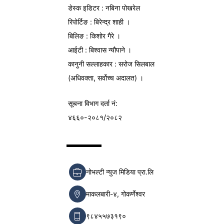
डेस्क इडिटर : नबिना पोखरेल
रिपोर्टिङ : बिरेन्द्र शाही ।
बिलिङ : किशोर गैरे ।
आईटी : बिश्वास न्यौपाने ।
कानुनी सल्लाहकार : सरोज सिलबाल
(अधिवक्ता, सर्वोच्च अदालत) ।
सूचना विभाग
दर्ता नं:
४६६०-२०८१/२०८२
नोभल्टी न्युज मिडिया प्रा.लि
माकलबारी-४, गोकर्णेश्वर
९८४५५७३१९०