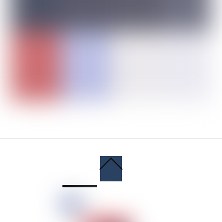
Back
To
Top