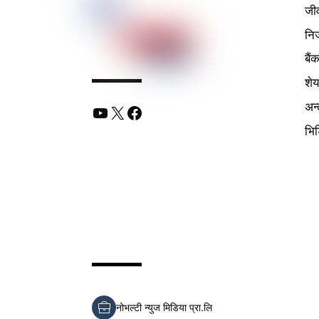
जी
निर
बैं
शे
अन्
YouTube
X
Facebook
भि
नोभल्टी न्युज मिडिया प्रा.लि