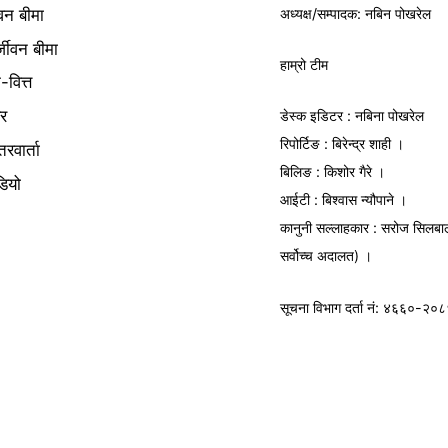
अध्यक्ष/
सम्पादक
: नबिन पोखरेल
वन बीमा
्जीवन बीमा
हाम्रो टीम
क-वित्त
यर
डेस्क इडिटर : नबिना पोखरेल
रिपोर्टिङ : बिरेन्द्र शाही ।
तरवार्ता
बिलिङ : किशोर गैरे ।
डियो
आईटी : बिश्वास न्यौपाने ।
कानुनी सल्लाहकार : सरोज सिलबा
सर्वोच्च अदालत) ।
सूचना विभाग
दर्ता नं: ४६६०-२०