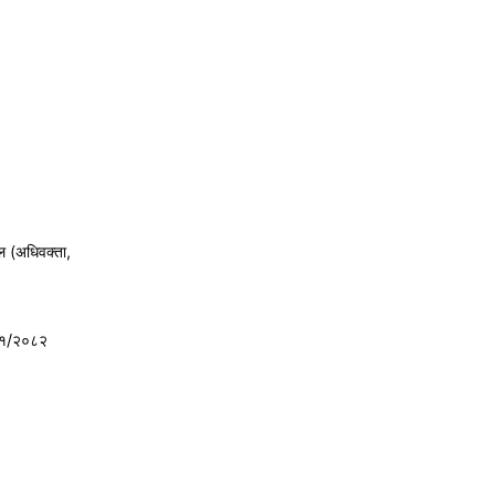
ल (अधिवक्ता,
८१/२०८२