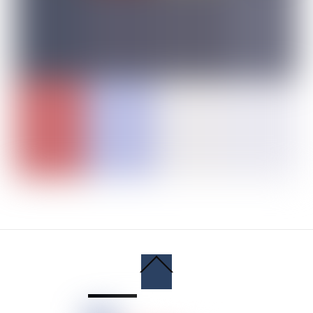
Back
To
Top