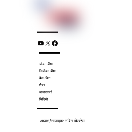
YouTube
X
Facebook
जीवन बीमा
निर्जीवन बीमा
बैंक-वित्त
शेयर
अन्तरवार्ता
भिडियो
अध्यक्ष/
सम्पादक
: नबिन पोखरेल