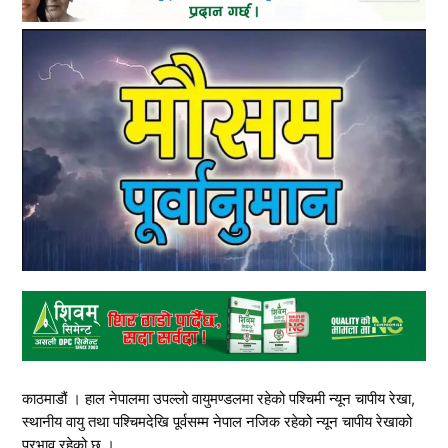
काठमाडौं । हाल नेपालमा उपल्लो वायुमण्डलमा रहेको पश्चिमी न्यून चापीय रेखा,
स्थानीय वायु तथा पश्चिमदेखि पूर्वसम्म नेपाल नजिक रहेको न्यून चापीय रेखाको
प्रभाव रहेको छ ।