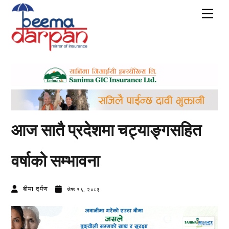
Skip
Men
to
content
आज सातै प्रदेशमा चट्याङ्गसहित
वर्षाको सम्भावना
बीमा दर्पण
जेष्ठ १६, २०८३