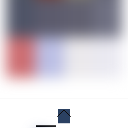
Back
To
Top