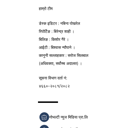
हाम्रो टीम
डेस्क इडिटर : नबिना पोखरेल
रिपोर्टिङ : बिरेन्द्र शाही ।
बिलिङ : किशोर गैरे ।
आईटी : बिश्वास न्यौपाने ।
कानुनी सल्लाहकार : सरोज सिलबाल
(अधिवक्ता, सर्वोच्च अदालत) ।
सूचना विभाग
दर्ता नं:
४६६०-२०८१/२०८२
नोभल्टी न्युज मिडिया प्रा.लि