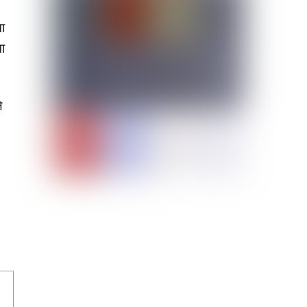
मा
ा
े