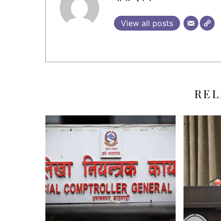
View all posts
REL
,
,
,