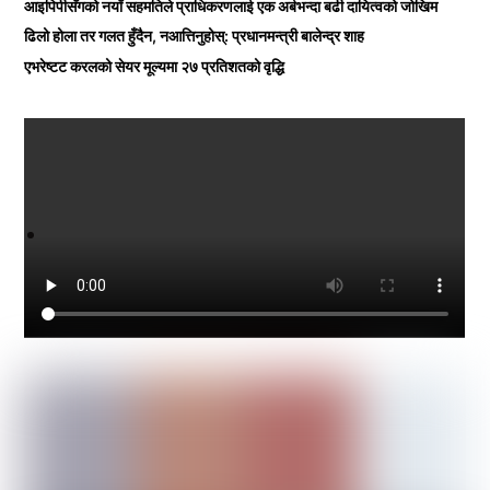
आइपिपीसँगको नयाँ सहमतिले प्राधिकरणलाई एक अर्बभन्दा बढी दायित्वको जोखिम
ढिलो होला तर गलत हुँदैन, नआत्तिनुहोस्: प्रधानमन्त्री बालेन्द्र शाह
एभरेष्टट करलको सेयर मूल्यमा २७ प्रतिशतको वृद्धि