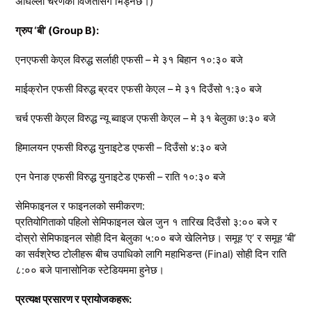
अघिल्लो चरणको विजेतासँग भिड्नेछ।)
ग्रुप ‘बी’ (Group B):
एनएफसी केएल विरुद्ध सर्लाही एफसी – मे ३१ बिहान १०:३० बजे
माईक्रोन एफसी विरुद्ध ब्रदर एफसी केएल – मे ३१ दिउँसो १:३० बजे
चर्च एफसी केएल विरुद्ध न्यू ब्वाइज एफसी केएल – मे ३१ बेलुका ७:३० बजे
हिमालयन एफसी विरुद्ध युनाइटेड एफसी – दिउँसो ४:३० बजे
एन पेनाङ एफसी विरुद्ध युनाइटेड एफसी – राति १०:३० बजे
सेमिफाइनल र फाइनलको समीकरण:
प्रतियोगिताको पहिलो सेमिफाइनल खेल जुन १ तारिख दिउँसो ३:०० बजे र
दोस्रो सेमिफाइनल सोही दिन बेलुका ५:०० बजे खेलिनेछ। समूह ‘ए’ र समूह ‘बी’
का सर्वश्रेष्ठ टोलीहरू बीच उपाधिको लागि महाभिडन्त (Final) सोही दिन राति
८:०० बजे पानासोनिक स्टेडियममा हुनेछ।
प्रत्यक्ष प्रसारण र प्रायोजकहरू: