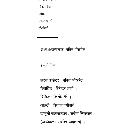
बैंक-वित्त
शेयर
अन्तरवार्ता
भिडियो
अध्यक्ष/
सम्पादक
: नबिन पोखरेल
हाम्रो टीम
डेस्क इडिटर : नबिना पोखरेल
रिपोर्टिङ : बिरेन्द्र शाही ।
बिलिङ : किशोर गैरे ।
आईटी : बिश्वास न्यौपाने ।
कानुनी सल्लाहकार : सरोज सिलबाल
(अधिवक्ता, सर्वोच्च अदालत) ।