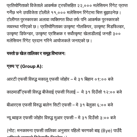
प्रतियोगिताको विजेताले आकर्षक ट्रफीसहित २२,००० मलेसियन रिंगेट प्राप्त
गर्नेछ भने उपविजेता टोलीले ११,००० मलेसियन रिंगेटमा चित्त बुझाउनेछ।
टोलीगत पुरस्कारका अलावा व्यक्तिगत विधा तर्फ पनि आकर्षक पुरस्कारको
व्यवस्था गरिएको छ। प्रतियोगिताका उत्कृष्ट गोलकिपर, उत्कृष्ट मिडफिल्डर,
उत्कृष्ट डिफेन्डर, उत्कृष्ट प्रशिक्षक र सर्वोत्कृष्ट खेलाडीलाई जनही ३००
मलेसियन रिंगेट प्रदान गरिने आयोजकले जनाएको छ।
यस्तो छ खेल तालिका र समूह विभाजन:
ग्रुप ‘ए’ (Group A):
आरटी एफसी विरुद्ध मकालु एफसी जोहोर – मे ३१ बिहान ०९:०० बजे
काठमाडौँ एफसी विरुद्ध बीजेवाई एफसी निलाई – मे ३१ दिउँसो १२:०० बजे
बीआरएस एफसी विरुद्ध बालेन सिटी एफसी – मे ३१ बेलुका ६:०० बजे
न्यू ब्वाइज एफसी जोहोर विरुद्ध मुआर एफसी – मे ३१ दिउँसो ३:०० बजे
(नोट: मनकामना एफसी तालिका अनुसार पहिलो चरणको बाइ (Bye) पाउँदै