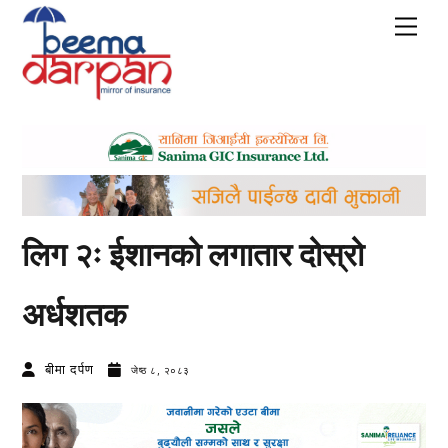
Skip
Men
to
content
लिग २ः ईशानको लगातार दोस्रो
अर्धशतक
बीमा दर्पण
जेष्ठ ८, २०८३