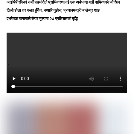
आइपिपीसँगको नयाँ सहमतिले प्राधिकरणलाई एक अर्बभन्दा बढी दायित्वको जोखिम
ढिलो होला तर गलत हुँदैन, नआत्तिनुहोस्: प्रधानमन्त्री बालेन्द्र शाह
एभरेष्टट करलको सेयर मूल्यमा २७ प्रतिशतको वृद्धि