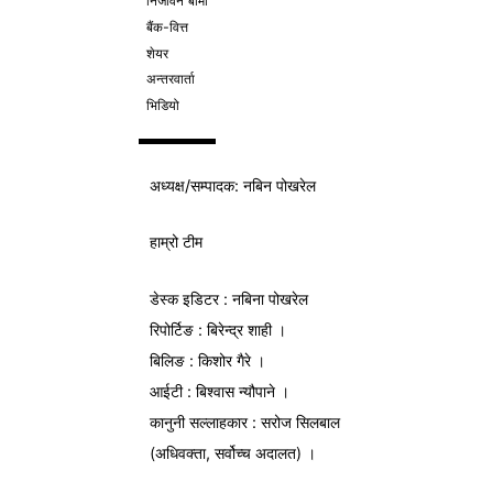
निर्जीवन बीमा
बैंक-वित्त
शेयर
अन्तरवार्ता
भिडियो
अध्यक्ष/
सम्पादक
: नबिन पोखरेल
हाम्रो टीम
डेस्क इडिटर : नबिना पोखरेल
रिपोर्टिङ : बिरेन्द्र शाही ।
बिलिङ : किशोर गैरे ।
आईटी : बिश्वास न्यौपाने ।
कानुनी सल्लाहकार : सरोज सिलबाल
(अधिवक्ता, सर्वोच्च अदालत) ।