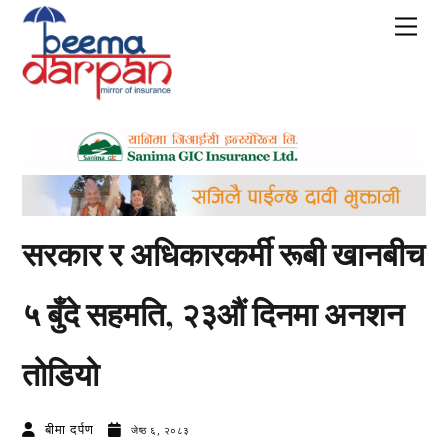
Skip
Men
to
content
सरकार र अधिकारकर्मी रूबी खानबीच
५ बुँदे सहमति, २३औं दिनमा अनशन
तोडियो
बीमा दर्पण
जेष्ठ ६, २०८३