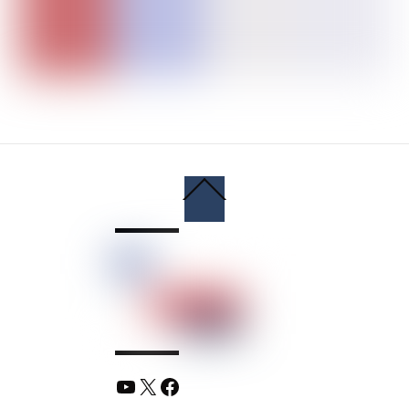
Back
To
Top
YouTube
X
Facebook