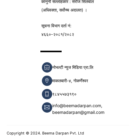
कानुनी सल्लाहकार : सरोज सिलबाल
(अधिवक्ता, सर्वोच्च अदालत) ।
सूचना विभाग
दर्ता नं:
४६६०-२०८१/२०८२
नोभल्टी न्युज मिडिया प्रा.लि
माकलबारी-४, गोकर्णेश्वर
९८४५५७३१९०
info@beemadarpan.com,
beemadarpan@gmail.com
Copyright © 2024. Beema Darpan Pvt. Ltd