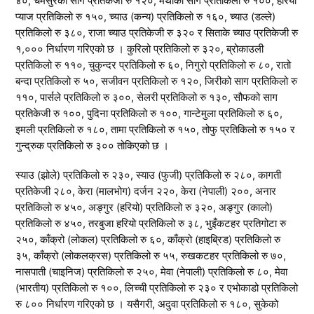
४०, चमसुरको साग प्रतिकेजी रु १२०, मेथीको साग प्रतिकिलो रु १००, हरियो
प्याज प्रतिकिलो रु १५०, च्याउ (कन्य) प्रतिकिलो रु १६०, च्याउ (डल्ले)
प्रतिकिलो रु ३८०, राजा च्याउ प्रतिकेजी रु ३२० र सिताके च्याउ प्रतिकेजी रु
१,००० निर्धारण गरिएको छ । कुरिलो प्रतिकिलो रु ३२०, ब्रोकाउली
प्रतिकिलो रु ११०, चुकुन्दर प्रतिकिलो रु ६०, निगुरो प्रतिकिलो रु ८०, रातो
बन्दा प्रतिकिलो रु ५०, सजीवन प्रतिकिलो रु १२०, जिरीको साग प्रतिकिलो रु
११०, पार्सले प्रतिकिलो रु ३००, सेलरी प्रतिकिलो रु १३०, सौफको साग
प्रतिकेजी रु १००, पुदिना प्रतिकिलो रु १००, गान्टेमुला प्रतिकिलो रु ६०,
इमली प्रतिकिलो रु १८०, तामा प्रतिकिलो रु १५०, तोफु प्रतिकिलो रु १५० र
गुन्द्रुक प्रतिकिलो रु ३०० तोकिएको छ ।
स्याउ (झोले) प्रतिकिलो रु २३०, स्याउ (फुजी) प्रतिकिलो रु २८०, कागती
प्रतिकेजी २८०, केरा (मालभोग) दर्जन २२०, केरा (नेपाली) २००, अनार
प्रतिकिलो रु ४५०, अङ्गुर (हरियो) प्रतिकिलो रु ३२०, अङ्गुर (कालो)
प्रतिकिलो रु ४५०, तरबुजा हरियो प्रतिकिलो रु ३८, भुइँकटहर प्रतिगोटा रु
२५०, काँक्रो (लोकल) प्रतिकिलो रु ६०, काँक्रो (हाइब्रिड) प्रतिकिलो रु
३५, काँक्रो (लोकलक्रस) प्रतिकिलो रु ५५, रुखकटहर प्रतिकिलो रु ७०,
नासपाती (चाइनिज) प्रतिकिलो रु २५०, मेवा (नेपाली) प्रतिकिलो रु ८०, मेवा
(भारतीय) प्रतिकिलो रु १००, लिच्ची प्रतिकिलो रु २३० र एभोकाडो प्रतिकिलो
रु ८०० निर्धारण गरिएको छ । यसैगरी, अदुवा प्रतिकिलो रु १८०, सुकेको