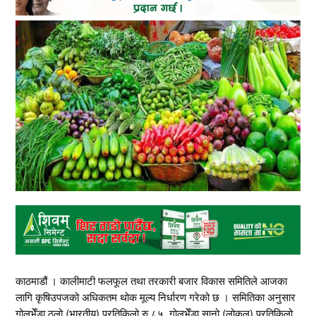
काठमाडौं । कालीमाटी फलफूल तथा तरकारी बजार विकास समितिले आजका
लागि कृषिउपजको अधिकतम थोक मूल्य निर्धारण गरेको छ । समितिका अनुसार
गोलभेँडा ठूलो (भारतीय) प्रतिकिलो रु ८५, गोलभेँडा सानो (लोकल) प्रतिकिलो