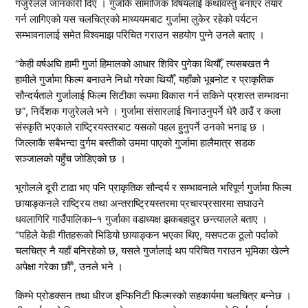
गजुरेलले जानकारी दिए । गुर्जाकै सामाजिक विषयलाई कथावस्तु बनाएर तयार
गर्न लागिएको यस चलचित्रको माध्ययमबाट गुर्जामा लुकेर रहेको पर्यटन
सम्भावनालाई समेत विश्वमाझ परिचित गराउन सहयोग पुग्ने उनले बताए ।
“केही वर्षअघि हामी गुर्जा हिमालको आधार शिविर पुगेका थियौँ, त्यसबखत नै
हामीले गुर्जामा फिल्म बनाउने निधो गरेका थियौँ, यहाँको भूबनोट र प्राकृतिक
सौन्दर्यताले गुर्जालाई फिल्म सिटीका रूपमा विकास गर्न सकिने प्रशस्त सम्भावना
छ”, निर्देशक गजुरेलले भने । गुर्जामा संसारलाई चिनाउनुपर्ने धेरै ठाउँ र कला
संस्कृति भएकाले राष्ट्रियस्तरबाट यसको पहल हुनुपर्ने उनको भनाइ छ ।
जिल्लाकै सबैभन्दा दुर्गम बस्तीको उममा पाएको गुर्जामा हालैमात्र सडक
सञ्जालको पहुँच जोडिएको छ ।
भूगोलले दूरी टाढा भए पनि प्राकृतिक सौन्दर्य र सम्भावनाले भरिपूर्ण गुर्जामा फिल्म
छायाङ्कनले राष्ट्रिय तथा अन्तराष्ट्रियस्तरमा प्रचारप्रसारमा सघाउने
धवलागिरि गाउँपालिका–१ गुर्जाका वडाध्यक्ष झकबहादुर छन्त्यालले बताए ।
“पहिले केही गीतहरूको भिडियो छायाङ्कन भएका थिए, यसपटक ठूलो पर्दाको
चलचित्र नै यहाँ बनिरहेको छ, यसले गुर्जालाई थप परिचित गराउन भूमिका खेल्ने
अपेक्षा गरेका छौँ”, उनले भने ।
किम्भे प्रोडक्सन तथा धीरज इन्फिनिटी फिल्मस्को सहकार्यमा चलचित्र बन्नेछ ।