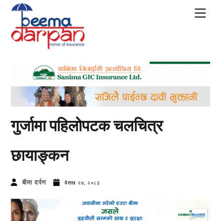
Skip
Men
to
content
गुर्जामा पहिलोपटक चलचित्र
छायाङ्कन
बीमा दर्पण
बैशाख २७, २०८३