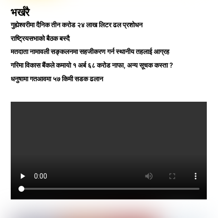
भर्खरै
गुह्येश्वरीमा दैनिक तीन करोड २४ लाख लिटर ढल प्रशोधन
राष्ट्रियसभाको बैठक बस्दै
मतदाता नामावली सङ्कलनमा सहजीकरण गर्न स्थानीय तहलाई आग्रह
गरिमा विकास बैंकले कमायो १ अर्ब ६८ करोड नाफा, अन्य सूचक कस्ता ?
धनुषामा गतआवमा ५७ किमी सडक ढलान