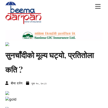
Skip
Men
to
content
सुनचाँदीको मूल्य घट्यो, प्रतितोला
कति ?
बीमा दर्पण
पुस १०, २०८२