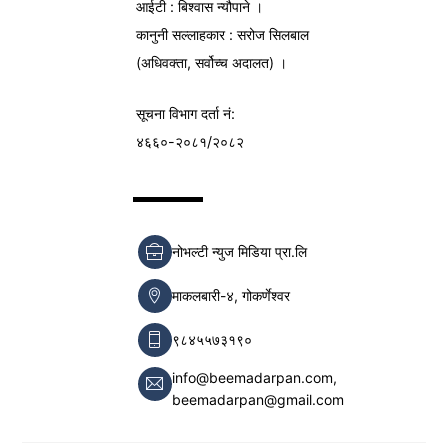
आईटी : बिश्वास न्यौपाने ।
कानुनी सल्लाहकार : सरोज सिलबाल
(अधिवक्ता, सर्वोच्च अदालत) ।
सूचना विभाग
दर्ता नं:
४६६०-२०८१/२०८२
नोभल्टी न्युज मिडिया प्रा.लि
माकलबारी-४, गोकर्णेश्वर
९८४५५७३१९०
info@beemadarpan.com,
beemadarpan@gmail.com