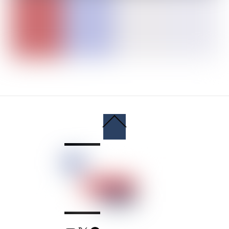
Back
To
Top