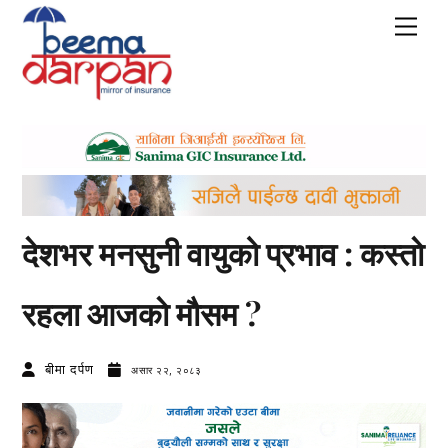
Skip
Men
to
content
देशभर मनसुनी वायुको प्रभाव : कस्ताे
रहला आजकाे माैसम ?
बीमा दर्पण
असार २२, २०८३