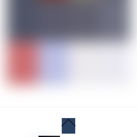
Back
To
Top