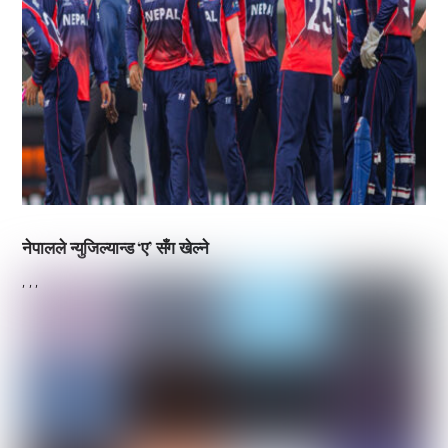
नेपालले न्युजिल्यान्ड ‘ए’ सँग खेल्ने
,
,
,