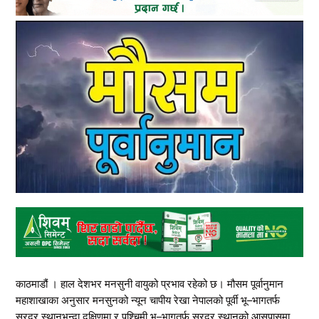
काठमाडौं । हाल देशभर मनसुनी वायुको प्रभाव रहेको छ। मौसम पूर्वानुमान
महाशाखाका अनुसार मनसुनको न्यून चापीय रेखा नेपालको पूर्वी भू–भागतर्फ
सरदर स्थानभन्दा दक्षिणमा र पश्चिमी भू–भागतर्फ सरदर स्थानको आसपासमा