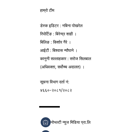
हाम्रो टीम
डेस्क इडिटर : नबिना पोखरेल
रिपोर्टिङ : बिरेन्द्र शाही ।
बिलिङ : किशोर गैरे ।
आईटी : बिश्वास न्यौपाने ।
कानुनी सल्लाहकार : सरोज सिलबाल
(अधिवक्ता, सर्वोच्च अदालत) ।
सूचना विभाग
दर्ता नं:
४६६०-२०८१/२०८२
नोभल्टी न्युज मिडिया प्रा.लि