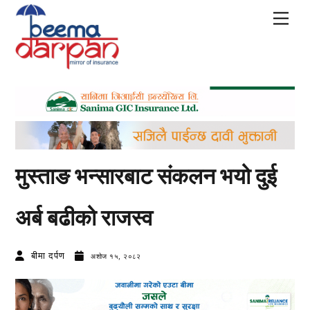
Skip
Men
to
content
मुस्ताङ भन्सारबाट संकलन भयो दुई
अर्ब बढीको राजस्व
बीमा दर्पण
अशोज १५, २०८२