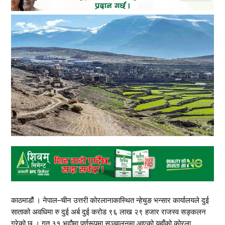
काठमाडौं । नेपाल–चीन उत्तरी कोरलानाकास्थित न्हेचुङ भन्सार कार्यालयले दुई
साताको अवधिमा रु दुई अर्ब दुई करोड ९६ लाख २९ हजार राजस्व सङ्कलन
गरेको छ । गत ३१ भदौमा पूर्णरूपमा सञ्चालनमा आएको यहाँको कोरला