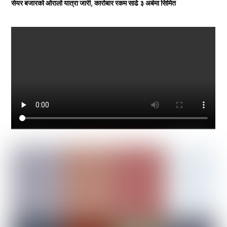
सेयर बजारको ओरालो यात्रा जारी, कारोबार रकम साढे ३ अर्बमा सिमित