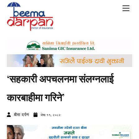
Skip
Men
to
content
‘सहकारी अपचलनमा संलग्नलाई
कारबाहीमा गरिने’
बीमा दर्पण
जेष्ठ ११, २०८२