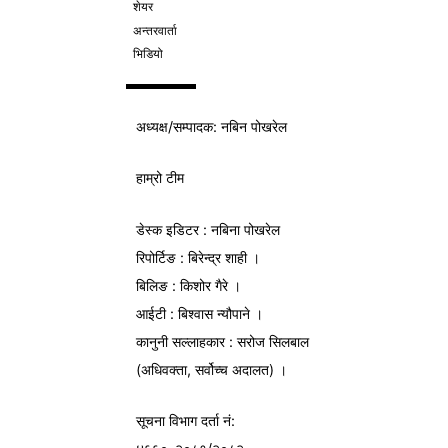
शेयर
अन्तरवार्ता
भिडियो
अध्यक्ष/
सम्पादक
: नबिन पोखरेल
हाम्रो टीम
डेस्क इडिटर : नबिना पोखरेल
रिपोर्टिङ : बिरेन्द्र शाही ।
बिलिङ : किशोर गैरे ।
आईटी : बिश्वास न्यौपाने ।
कानुनी सल्लाहकार : सरोज सिलबाल
(अधिवक्ता, सर्वोच्च अदालत) ।
सूचना विभाग
दर्ता नं: