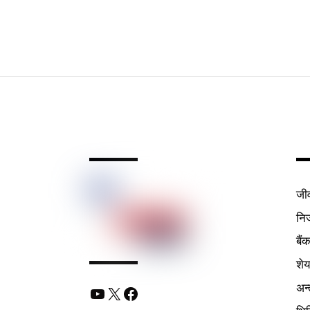
जी
निर
बैं
शे
अन्
YouTube
X
Facebook