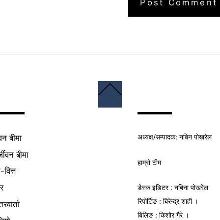
Back
To
Top
अध्यक्ष/
सम्पादक
: नबिन पोखरेल
वन बीमा
्जीवन बीमा
हाम्रो टीम
क-वित्त
यर
डेस्क इडिटर : नबिना पोखरेल
रिपोर्टिङ : बिरेन्द्र शाही ।
तरवार्ता
बिलिङ : किशोर गैरे ।