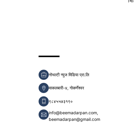
भि
नोभल्टी न्युज मिडिया प्रा.लि
माकलबारी-४, गोकर्णेश्वर
९८४५५७३१९०
info@beemadarpan.com,
beemadarpan@gmail.com