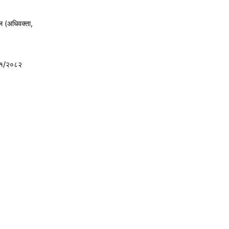
ल (अधिवक्ता,
८१/२०८२