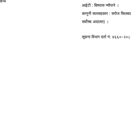
डियो
आईटी : बिश्वास न्यौपाने ।
कानुनी सल्लाहकार : सरोज सिलबा
सर्वोच्च अदालत) ।
सूचना विभाग
दर्ता नं: ४६६०-२०