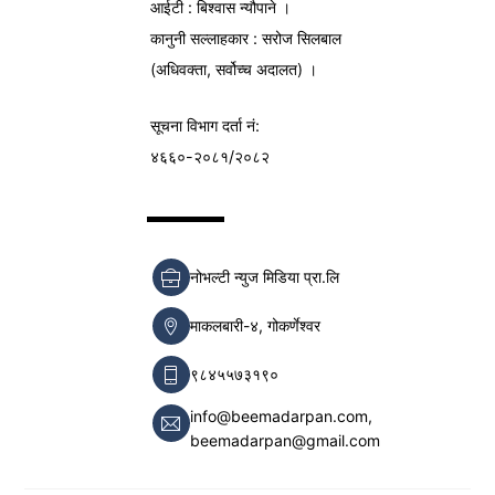
आईटी : बिश्वास न्यौपाने ।
कानुनी सल्लाहकार : सरोज सिलबाल
(अधिवक्ता, सर्वोच्च अदालत) ।
सूचना विभाग
दर्ता नं:
४६६०-२०८१/२०८२
नोभल्टी न्युज मिडिया प्रा.लि
माकलबारी-४, गोकर्णेश्वर
९८४५५७३१९०
info@beemadarpan.com,
beemadarpan@gmail.com