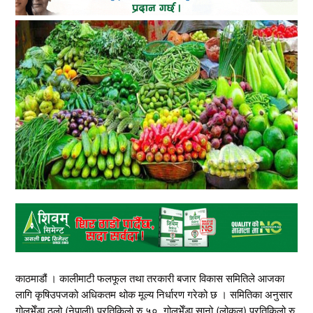
काठमाडौं । कालीमाटी फलफूल तथा तरकारी बजार विकास समितिले आजका
लागि कृषिउपजको अधिकतम थोक मूल्य निर्धारण गरेको छ । समितिका अनुसार
गोलभेँडा ठूलो (नेपाली) प्रतिकिलो रु ५०, गोलभेँडा सानो (लोकल) प्रतिकिलो रु