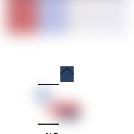
Back
To
Top