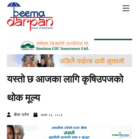
Skip
Men
to
content
यस्तो छ आजका लागि कृषिउपजको
थोक मूल्य
बीमा दर्पण
असार २३, २०८३