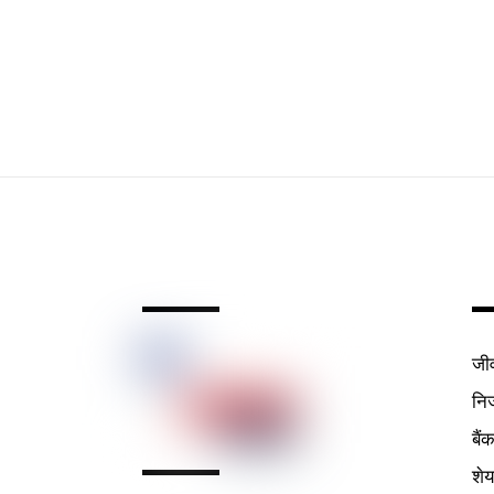
जी
निर
बैं
शे