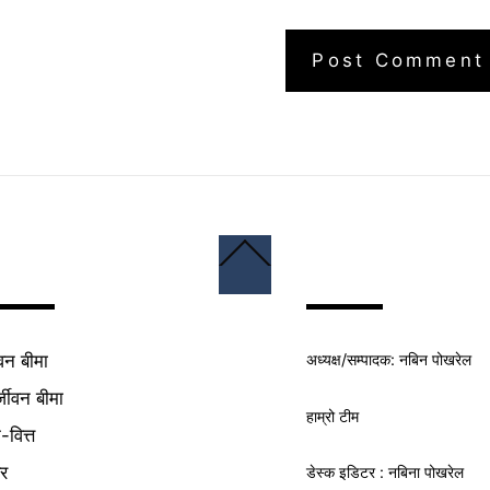
Back
To
Top
अध्यक्ष/
सम्पादक
: नबिन पोखरेल
वन बीमा
्जीवन बीमा
हाम्रो टीम
क-वित्त
यर
डेस्क इडिटर : नबिना पोखरेल