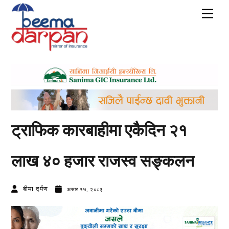
Skip
Men
to
content
ट्राफिक कारबाहीमा एकैदिन २१
लाख ४० हजार राजस्व सङ्कलन
बीमा दर्पण
असार १७, २०८३