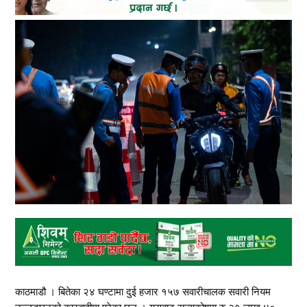
काठमाडौ‌ । बितेका २४ घण्टामा दुई हजार १५७ सवारीचालक सवारी नियम