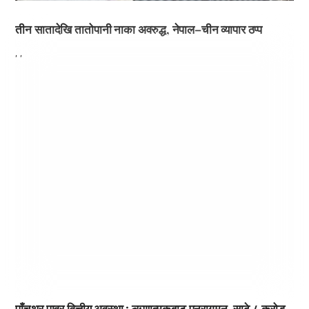
तीन सातादेखि तातोपानी नाका अवरुद्ध, नेपाल–चीन व्यापार ठप्प
,
,
पाँचथर पावर वित्तीय अवस्था : ऋणात्मकबाट पुनरागमन, साढे ८ करोड