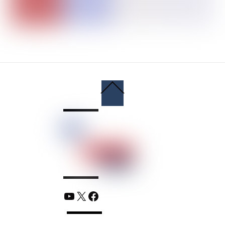
Back
To
Top
YouTube
X
Facebook