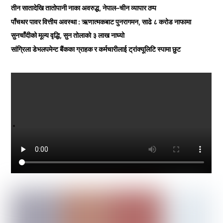
तीन सातादेखि तातोपानी नाका अवरुद्ध, नेपाल–चीन व्यापार ठप्प
पाँचथर पावर वित्तीय अवस्था : ऋणात्मकबाट पुनरागमन, साढे ८ करोड नाफामा
सुनचाँदीको मूल्य वृद्धि, सुन तोलाको ३ लाख नाघ्यो
सांग्रिला डेभलपमेन्ट बैंकका ग्राहक र कर्मचारीलाई ट्रांक्यूलिटि स्पामा छुट