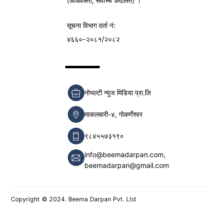
(अधिवक्ता, सर्वोच्च अदालत) ।
सूचना विभाग
दर्ता नं:
४६६०-२०८१/२०८२
नोभल्टी न्युज मिडिया प्रा.लि
माकलबारी-४, गोकर्णेश्वर
९८४५५७३१९०
info@beemadarpan.com,
beemadarpan@gmail.com
Copyright © 2024. Beema Darpan Pvt. Ltd