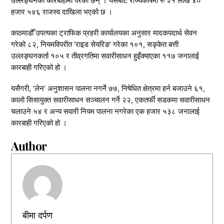
उल्लङ्घनको कारबाहीमा परेका छन् । यसबाट राज्यकोषमा रु २१ लाख ४०
हजार ५४६ राजस्व दाखिला भएको छ ।
काठमाडौँ उपत्यका ट्राफिक प्रहरी कार्यालयका अनुसार मादकपदार्थ सेवन
गरेको ८२, नियमविपरीत ‘राइड सेयरिङ’ गरेका १०१, सङ्केत बत्ती
उल्लङ्घनकर्ता १०५ र तीव्रगतिमा सवारीसाधन हुइँक्याएका ११७ जनालाई
कारबाही गरिएको हो ।
यसैगरी, ‘लेन’ अनुशासन पालना नगर्ने ७७, निषेधित क्षेत्रमा हर्न बजाउने ६१,
कालो सिसायुक्त सवारीसाधन सञ्चालन गर्ने २२, एकतर्फी सडकमा सवारीसाधन
चलाउने ५४ र अन्य सवारी नियम पालना नगरेका एक हजार ५३८ जनालाई
कारबाही गरिएको हो ।
Author
बीमा दर्पण