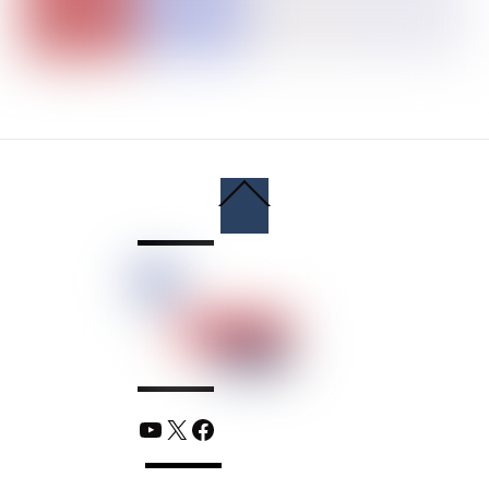
Back
To
Top
YouTube
X
Facebook