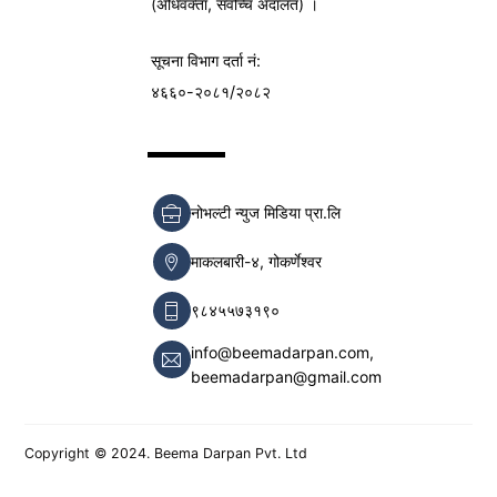
(अधिवक्ता, सर्वोच्च अदालत) ।
सूचना विभाग
दर्ता नं:
४६६०-२०८१/२०८२
नोभल्टी न्युज मिडिया प्रा.लि
माकलबारी-४, गोकर्णेश्वर
९८४५५७३१९०
info@beemadarpan.com,
beemadarpan@gmail.com
Copyright © 2024. Beema Darpan Pvt. Ltd