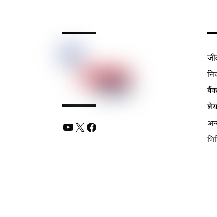
जी
निर
बैं
शे
अन्
YouTube
X
Facebook
भि