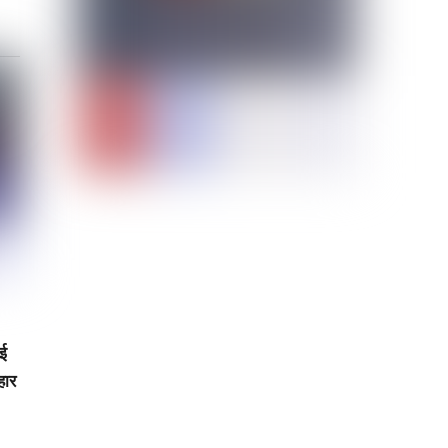
ाई
हार