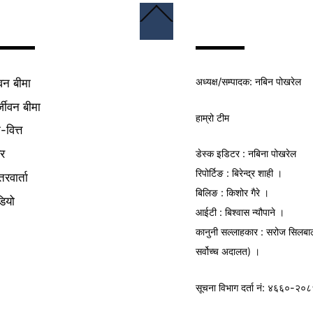
Back
To
Top
अध्यक्ष/
सम्पादक
: नबिन पोखरेल
वन बीमा
्जीवन बीमा
हाम्रो टीम
क-वित्त
यर
डेस्क इडिटर : नबिना पोखरेल
रिपोर्टिङ : बिरेन्द्र शाही ।
तरवार्ता
बिलिङ : किशोर गैरे ।
डियो
आईटी : बिश्वास न्यौपाने ।
कानुनी सल्लाहकार : सरोज सिलबा
सर्वोच्च अदालत) ।
सूचना विभाग
दर्ता नं: ४६६०-२०