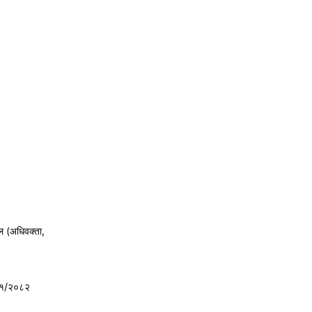
ल (अधिवक्ता,
८१/२०८२