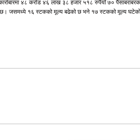
ारोबारमा ४८ करोड ४६ लाख ३८ हजार ५१८ रुपैयाँ ७० पैसाबराबरक
छ। जसमध्ये १६ स्टकको मूल्य बढेको छ भने १७ स्टकको मूल्य घटेक