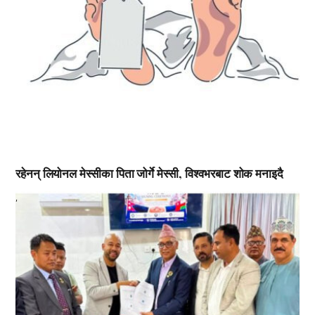
रहेनन् लियोनल मेस्सीका पिता जोर्गे मेस्सी, विश्वभरबाट शोक मनाइदै
,