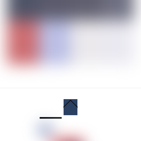
Back
To
Top