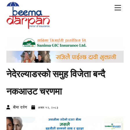
Skip
Men
to
content
नेदेरल्याडस्को समुह विजेता बन्दै
नकआउट चरणमा
बीमा दर्पण
असार १२, २०८३