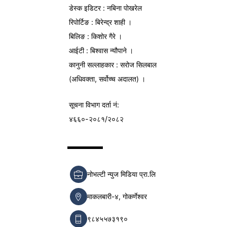
डेस्क इडिटर : नबिना पोखरेल
रिपोर्टिङ : बिरेन्द्र शाही ।
बिलिङ : किशोर गैरे ।
आईटी : बिश्वास न्यौपाने ।
कानुनी सल्लाहकार : सरोज सिलबाल
(अधिवक्ता, सर्वोच्च अदालत) ।
सूचना विभाग
दर्ता नं:
४६६०-२०८१/२०८२
नोभल्टी न्युज मिडिया प्रा.लि
माकलबारी-४, गोकर्णेश्वर
९८४५५७३१९०