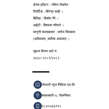
डेस्क इडिटर : नबिना पोखरेल
रिपोर्टिङ : बिरेन्द्र शाही ।
बिलिङ : किशोर गैरे ।
आईटी : बिश्वास न्यौपाने ।
कानुनी सल्लाहकार : सरोज सिलबाल
(अधिवक्ता, सर्वोच्च अदालत) ।
सूचना विभाग
दर्ता नं:
४६६०-२०८१/२०८२
नोभल्टी न्युज मिडिया प्रा.लि
माकलबारी-४, गोकर्णेश्वर
९८४५५७३१९०