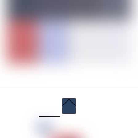
Back
To
Top