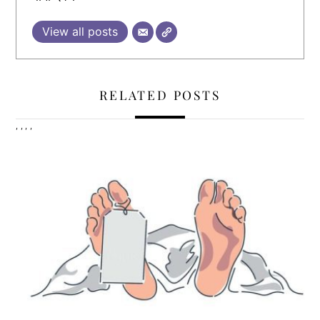
View all posts
RELATED POSTS
,
,
,
,