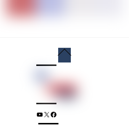
Back
To
Top
YouTube
X
Facebook