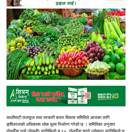
कालीमाटी फलफूल तथा तरकारी बजार विकास समितिले आजका लागि
कृषिउपजको अधिकतम थोक मूल्य निर्धारण गरेको छ । समितिका अनुसार
गोलभेँडा ठूलो (नेपाली) प्रतिकिलो रु ६०, गोलभेँडा सानो (लोकल) प्रतिकिलो रु