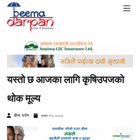
Skip
Men
to
content
यस्तो छ आजका लागि कृषिउपजको
थोक मूल्य
बीमा दर्पण
असार ११, २०८३