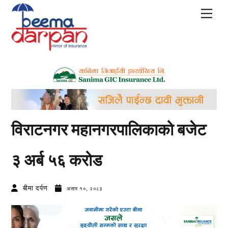
Skip
Men
to
content
विराटनगर महानगरपालिकाको बजेट
३ अर्ब ५६ करोड
बीमा दर्पण
असार १०, २०८३