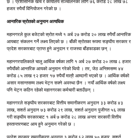
छ । प्रशासनिक खर्च र कार्यालय सञ्चालनका लागि ७६ करोड २८ लाख ७८
हजार रुपैयाँ विनियोजन गरेको छ ।
आन्तरिक स्रोतको अनुमान अत्यधिक
महानगरले कुल बजेटको स्रोत मध्ये १ अर्ब २७ करोड २० लाख रुपैयाँ आन्तरिक
आयबाट संकलन गर्ने लक्ष्य लिएको छ । बाँकी स्रोतका रूपमा सङ्घीय सरकार र
प्रदेश सरकारबाट प्राप्त हुने अनुदान र राजस्वा बाँडफाडका छन् ।
महानगरपालिकाले चालु आर्थिक वर्षका लागि १ अर्ब २७ करोड २० लाख ८ हजार
रुपैयाँको आन्तरिक आयको अनुमान गरेको थियो । तर, जेठ अन्तिमसम्म ४४
करोड ८५ लाख ९२ हजार १७ रुपैयाँ मात्रै आम्दानी भएको छ । आर्थिक वर्षको
असार मसान्तसम्म लक्ष्य भेट्न सक्ने अवस्था छैन । नयाँ आर्थिक वर्षको लक्ष्य
पनि भेट्न कठिन रहेको महानगरका कर्मचारी बताउँछन् ।
महानगरले सङ्घीय सरकारबाट वित्तीय समानीकरण अनुदान ३३ करोड ४३
लाख, सशर्त अनुदान ७३ करोड २९ लाख, सशर्त अनुदान पुजीगत ५६ लाख
गरी सङ्घीय सरकारबाट १ अर्ब ७ करोड २८ लाख अन्तर सरकारी वित्तीय
हस्तान्तरणबाट आय हुने अनुमान गरेको छ ।
प्रदेश सरकार समानीकरण अनुदान ३ करोड ६२ लाख ५० हजार, सशर्त