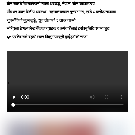
तीन सातादेखि तातोपानी नाका अवरुद्ध, नेपाल–चीन व्यापार ठप्प
पाँचथर पावर वित्तीय अवस्था : ऋणात्मकबाट पुनरागमन, साढे ८ करोड नाफामा
सुनचाँदीको मूल्य वृद्धि, सुन तोलाको ३ लाख नाघ्यो
सांग्रिला डेभलपमेन्ट बैंकका ग्राहक र कर्मचारीलाई ट्रांक्यूलिटि स्पामा छुट
६७ प्रतिशतले बढ्यो मकर जितुमाया सुरी हाईड्रोको नाफा