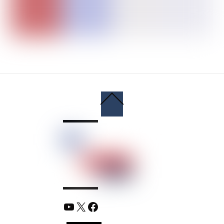
Back
To
Top
YouTube
X
Facebook