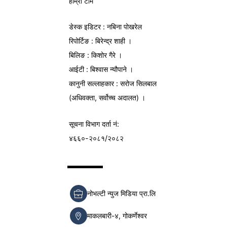
हाम्रो टीम
डेस्क इडिटर : नबिना पोखरेल
रिपोर्टिङ : बिरेन्द्र शाही ।
बिलिङ : किशोर गैरे ।
आईटी : बिश्वास न्यौपाने ।
कानुनी सल्लाहकार : सरोज सिलबाल
(अधिवक्ता, सर्वोच्च अदालत) ।
सूचना विभाग
दर्ता नं:
४६६०-२०८१/२०८२
नोभल्टी न्युज मिडिया प्रा.लि
माकलबारी-४, गोकर्णेश्वर