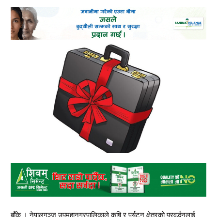
बाँके । नेपालगञ्ज उपमहानगरपालिकाले कृषि र पर्यटन क्षेत्रको प्रवर्द्धनलाई