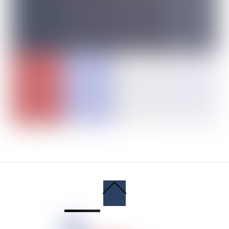
Back
To
Top