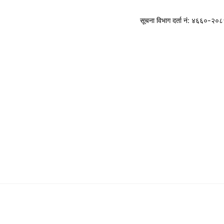
सूचना विभाग
दर्ता नं: ४६६०-२०