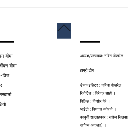
Back
To
Top
अध्यक्ष/
सम्पादक
: नबिन पोखरेल
वन बीमा
्जीवन बीमा
हाम्रो टीम
क-वित्त
यर
डेस्क इडिटर : नबिना पोखरेल
रिपोर्टिङ : बिरेन्द्र शाही ।
तरवार्ता
बिलिङ : किशोर गैरे ।
डियो
आईटी : बिश्वास न्यौपाने ।
कानुनी सल्लाहकार : सरोज सिलबा
सर्वोच्च अदालत) ।