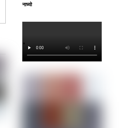
नाघ्यो