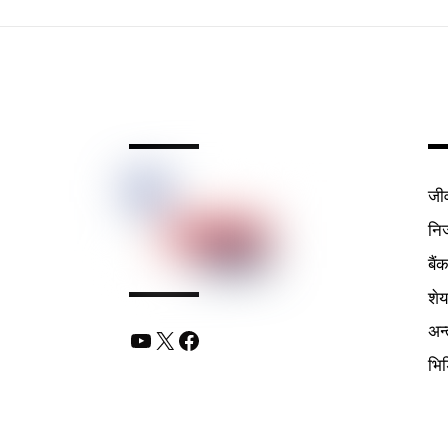
जी
निर
बैं
शे
अन्
YouTube
X
Facebook
भि