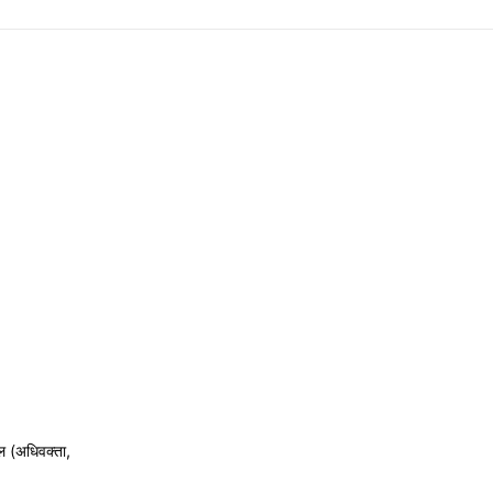
ल (अधिवक्ता,