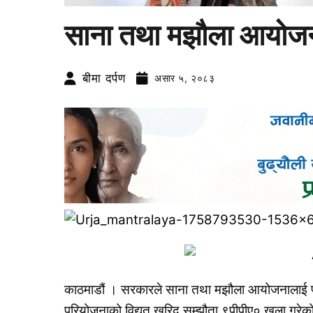
साना तथा मझौला आयोजना प
बीमा दर्पण
असार ५, २०८३
काठमाडौं । सरकारले साना तथा मझौला आयोजनालाई प्रवर्
परियोजनाको विद्युत् खरिद सम्झौता ९पीपीए० खुला गरे