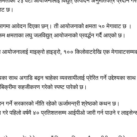
क्षमताका २३ वटा आयोजनालाई विद्युत् उत्पादन अनुमतिपत्र प्रदान गर
वाट छ।
 विभागमा आवेदन दिएका छन्। ती आयोजनाको क्षमता ५० मेगावाट छ ।
दा कम क्षमताका लघु जलविद्युत् आयोजनाको प्रवर्द्धन गर्दै आएको छ।
 आयोजनालाई माइक्रो हाइड्रो, १०० किलोवाटदेखि एक मेगावाटसम्म
ायका साथ अगाडि बढ्न चाहेका व्यवसायीलाई प्रेरित गर्ने उद्देश्यका साथ
बिक्रीमा सहजीकरण गरेको स्पष्ट पारेको छ।
हन गर्ने सरकारको नीति रहेको ऊर्जामन्त्री श्रेष्ठको कथन छ।
े पहिलो वर्षमै ४० प्रतिशतसम्म आईपीओ जारी गर्न पाउने र लाइसेन्