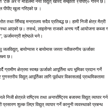
म्ति ‘टेक अर पे’ मोडेलमा नयाँ विद्युत् खरिद सम्झौता ९पीपीए० गरिने छ।
ल पीपीए खुला गरिएको छ ।
 तथा सिँचाइ मन्त्रालय सदैव प्रतिबद्ध छ। हामी निजी क्षेत्र मैत्री
ने अवस्था आएको छ। तसर्थ, लाइसेन्स राजको अन्त्य गर्दै आयोजना कब्जा गर्
, ऊर्जामन्त्री श्रेष्ठले भने।
लघु जलविद्युत्, बायोग्यास र बायोमास जस्ता नवीकरणीय ऊर्जाका
लक्ष्य छ।
दै ग्रामीण क्षेत्रमा स्वच्छ ऊर्जाको आपूर्तिमा थप भूमिका प्रदान गर्ने
ुणस्तरीय विद्युत् आपूर्तिका लागि पूर्वाधार विकासलाई प्राथमिकतामा
जी क्षेत्रले राष्ट्रिय तथा अन्तर्राष्ट्रिय बजारमा विद्युत् व्यापार गर्न
रसारण शुल्क लिएर विद्युत् व्यापार गर्ने कानुनी व्यवस्थाको प्रबन्ध