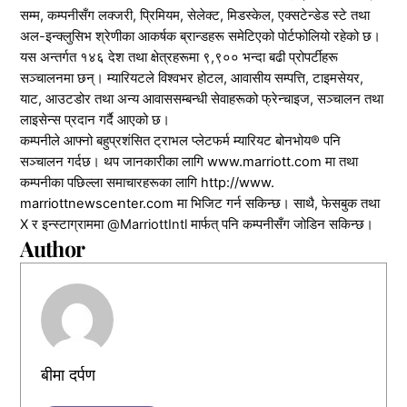
सम्म, कम्पनीसँग लक्जरी, प्रिमियम, सेलेक्ट, मिडस्केल, एक्सटेन्डेड स्टे तथा
अल-इन्क्लुसिभ श्रेणीका आकर्षक ब्रान्डहरू समेटिएको पोर्टफोलियो रहेको छ।
यस अन्तर्गत १४६ देश तथा क्षेत्रहरूमा ९,९०० भन्दा बढी प्रोपर्टीहरू
सञ्चालनमा छन्। म्यारियटले विश्वभर होटल, आवासीय सम्पत्ति, टाइमसेयर,
याट, आउटडोर तथा अन्य आवाससम्बन्धी सेवाहरूको फ्रेन्चाइज, सञ्चालन तथा
लाइसेन्स प्रदान गर्दै आएको छ।
कम्पनीले आफ्नो बहुप्रशंसित ट्राभल प्लेटफर्म म्यारियट बोनभोय® पनि
सञ्चालन गर्दछ। थप जानकारीका लागि
www.marriott.com
मा तथा
कम्पनीका पछिल्ला समाचारहरूका लागि
http://www.
marriottnewscenter.com
मा भिजिट गर्न सकिन्छ। साथै, फेसबुक तथा
X र इन्स्टाग्राममा @MarriottIntl मार्फत् पनि कम्पनीसँग जोडिन सकिन्छ।
Author
बीमा दर्पण