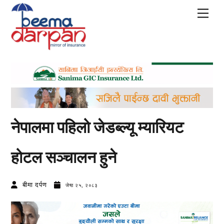
Skip
Men
to
content
नेपालमा पहिलो जेडब्ल्यू म्यारियट
होटल सञ्चालन हुने
बीमा दर्पण
जेष्ठ २५, २०८३