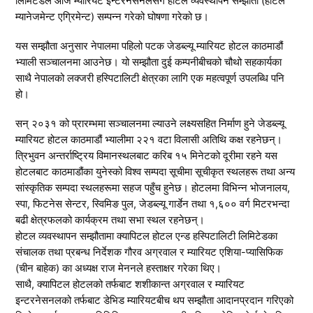
लिमिटेडले आज म्यारियट इन्टरनेसनलसँग होटल व्यवस्थापन सम्झौता (होटल
म्यानेजमेन्ट एग्रिमेन्ट) सम्पन्न गरेको घोषणा गरेको छ।
यस सम्झौता अनुसार नेपालमा पहिलो पटक जेडब्ल्यू म्यारियट होटल काठमाडौं
भ्याली सञ्चालनमा आउनेछ। यो सम्झौता दुई कम्पनीबीचको चौथो सहकार्यका
साथै नेपालको लक्जरी हस्पिटालिटी क्षेत्रका लागि एक महत्वपूर्ण उपलब्धि पनि
हो।
सन् २०३१ को प्रारम्भमा सञ्चालनमा ल्याउने लक्ष्यसहित निर्माण हुने जेडब्ल्यू
म्यारियट होटल काठमाडौं भ्यालीमा २२१ वटा विलासी अतिथि कक्ष रहनेछन्।
त्रिभुवन अन्तर्राष्ट्रिय विमानस्थलबाट करिब १५ मिनेटको दूरीमा रहने यस
होटलबाट काठमाडौंका युनेस्को विश्व सम्पदा सूचीमा सूचीकृत स्थलहरू तथा अन्य
सांस्कृतिक सम्पदा स्थलहरूमा सहज पहुँच हुनेछ। होटलमा विभिन्न भोजनालय,
स्पा, फिटनेस सेन्टर, स्विमिङ पुल, जेडब्ल्यू गार्डेन तथा १,६०० वर्ग मिटरभन्दा
बढी क्षेत्रफलको कार्यक्रम तथा सभा स्थल रहनेछन्।
होटल व्यवस्थापन सम्झौतामा क्यापिटल होटल एन्ड हस्पिटालिटी लिमिटेडका
संचालक तथा प्रबन्ध निर्देशक गौरव अग्रवाल र म्यारियट एशिया-प्यासिफिक
(चीन बाहेक) का अध्यक्ष राज मेननले हस्ताक्षर गरेका थिए।
साथै, क्यापिटल होटलको तर्फबाट शशीकान्त अग्रवाल र म्यारियट
इन्टरनेसनलको तर्फबाट डेभिड म्यारियटबीच थप सम्झौता आदानप्रदान गरिएको