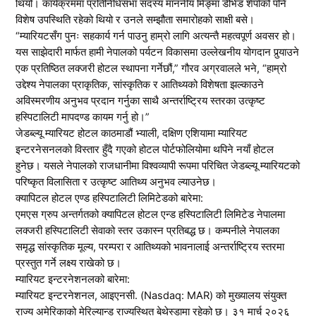
थियो। कार्यक्रममा प्रतिनिधिसभा सदस्य माननीय मिङ्मा डेभिड शेर्पाको पनि
विशेष उपस्थिति रहेको थियो र उनले सम्झौता समारोहको साक्षी बसे।
“म्यारियटसँग पुनः सहकार्य गर्न पाउनु हाम्रो लागि अत्यन्तै महत्वपूर्ण अवसर हो।
यस साझेदारी मार्फत हामी नेपालको पर्यटन विकासमा उल्लेखनीय योगदान पुर्‍याउने
एक प्रतिष्ठित लक्जरी होटल स्थापना गर्नेछौं,” गौरव अग्रवालले भने, “हाम्रो
उद्देश्य नेपालका प्राकृतिक, सांस्कृतिक र आतिथ्यको विशेषता झल्काउने
अविस्मरणीय अनुभव प्रदान गर्नुका साथै अन्तर्राष्ट्रिय स्तरका उत्कृष्ट
हस्पिटालिटी मापदण्ड कायम गर्नु हो।”
जेडब्ल्यू म्यारियट होटल काठमाडौं भ्याली, दक्षिण एशियामा म्यारियट
इन्टरनेसनलको विस्तार हुँदै गएको होटल पोर्टफोलियोमा थपिने नयाँ होटल
हुनेछ। यसले नेपालको राजधानीमा विश्वव्यापी रूपमा परिचित जेडब्ल्यू म्यारियटको
परिष्कृत विलासिता र उत्कृष्ट आतिथ्य अनुभव ल्याउनेछ।
क्यापिटल होटल एण्ड हस्पिटालिटी लिमिटेडको बारेमा:
एमएस ग्रुप अन्तर्गतको क्यापिटल होटल एन्ड हस्पिटालिटी लिमिटेड नेपालमा
लक्जरी हस्पिटालिटी सेवाको स्तर उकास्न प्रतिबद्ध छ। कम्पनीले नेपालका
समृद्ध सांस्कृतिक मूल्य, परम्परा र आतिथ्यको भावनालाई अन्तर्राष्ट्रिय स्तरमा
प्रस्तुत गर्ने लक्ष्य राखेको छ।
म्यारियट इन्टरनेशनलको बारेमा:
म्यारियट इन्टरनेशनल, आइएनसी. (Nasdaq: MAR) को मुख्यालय संयुक्त
राज्य अमेरिकाको मेरिल्यान्ड राज्यस्थित बेथेस्डामा रहेको छ। ३१ मार्च २०२६