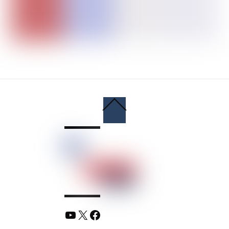
Back
To
Top
YouTube
X
Facebook