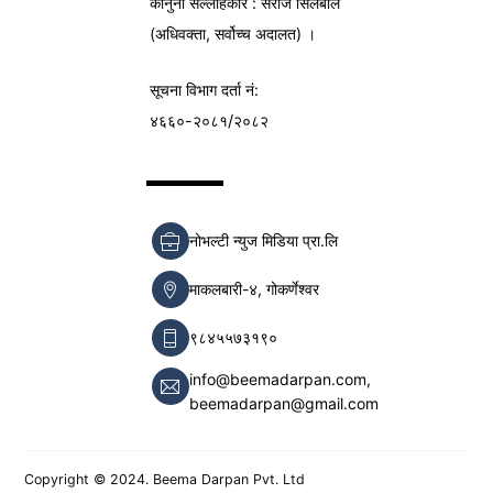
कानुनी सल्लाहकार : सरोज सिलबाल
(अधिवक्ता, सर्वोच्च अदालत) ।
सूचना विभाग
दर्ता नं:
४६६०-२०८१/२०८२
नोभल्टी न्युज मिडिया प्रा.लि
माकलबारी-४, गोकर्णेश्वर
९८४५५७३१९०
info@beemadarpan.com,
beemadarpan@gmail.com
Copyright © 2024. Beema Darpan Pvt. Ltd