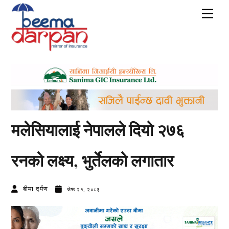
Skip
Men
to
content
मलेसियालाई नेपालले दियो २७६
रनको लक्ष्य, भुर्तेलको लगातार
बीमा दर्पण
जेष्ठ २१, २०८३