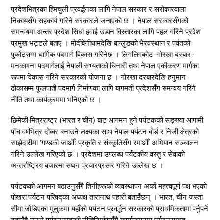
प्रदेशभित्रका हिमचुली प्रवर्द्धनका लागि नेपाल सरकार र सरोकारवाला
निकायसँग सहकार्य गरिने सरकारले जनाएको छ । नेपाल सरकारसँगको
समन्वयमा अन्तर प्रदेश सिधा हवाई उडान विस्तारका लागि पहल गरिने प्रदेश
प्रमुख भट्टले बताए । मोदीबेनीधामदेखि बाग्लुङको भैरवस्थान र पर्वतको
पुर्कोटसम्म धार्मिक पदमार्ग विकास गरिनेछ । लिगलिगकोट–गोरखा दरबार–
मनकामना पदमार्गलाई नेपाली सभ्यताको चिनारी तथा नेपाल एकीकरण मार्गका
रूपमा विकास गरिने सरकारको योजना छ । गोरखा दरबारदेखि हनुमान
ढोकासम्म फूलपाती पदमार्ग निर्माणका लागि बागमती प्रदेशसँग समन्वय गरिने
नीति तथा कार्यक्रममा भनिएको छ ।
छिमेकी मित्रराष्ट्र (भारत र चीन) बाट आगमन हुने पर्यटकको सङ्ख्या आगामी
पाँच वर्षभित्र दोब्बर बनाउने लक्ष्यका साथ नेपाल पर्यटन बोर्ड र निजी क्षेत्रको
साझेदारीमा ‘गण्डकी जाऔँ: प्रकृति र संस्कृतिसँग रमाऔँ’ अभियान सञ्चालन
गरिने उल्लेख गरिएको छ । प्रदेशमा उपलब्ध पर्यटकीय वस्तु र सेवाको
अन्तर्राष्ट्रिय बजारमा सघन प्रचारप्रसार गरिने उल्लेख छ ।
पर्यटकको आगमन बढाउनुसँगै तिनीहरूको व्यवस्थापन अर्को महत्त्वपूर्ण पक्ष भएको
पोखरा पर्यटन परिषद्का अध्यक्ष तारानाथ पहारी बताउँछन् । भारत, चीन जस्ता
सीमा जोडिएका मुलुकमा यहाँको पर्यटन प्रवर्द्धन सरकारको प्राथमिकतामा पर्नुपर्ने
बताउँदै उनले पर्यटनसम्बन्धी नीतिनिर्माणसँगै कार्यान्वयनमा पर्यटनसम्बद्ध