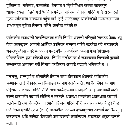
मुक्तिनाथ, गलेश्वर, पञ्चकोट, देवघाट र त्रिवेणीधाम जस्ता महत्त्वपूर्ण
धार्मिकस्थल जोड्ने गरी ‘धार्मिक पर्यटन परिपथ’ विकास गरिने भन्दै सरकारले
मुख्य पर्यटकीय गन्तव्यमा पहुँच मार्ग ‘हाई अल्टिच्यूट सिक्नेस’को उपचारलगायत
आधारभूत सुविधा विस्तार गरिने उल्लेख गरेको छ ।
पर्यटकीय राजधानी ‘ब्रान्डिङ’का लागि निर्माण थालनी गरिएको ‘राउन्ड फेवाः भ्यू
फेवा कार्यक्रम’ आगामी आर्थिक वर्षभित्र सम्पन्न गरिने उल्लेख गर्दै सरकारले
चङ्खपुरदेखि मग्रे बगरसम्म पर्यटकीय आकर्षणका रूपमा फेवा ‘होराइजन
पेडिस्टेरियन बृज’ (सेल्फी वृज) निर्माण गर्नाका साथै रुपातालमा सिसाको पुलको
सम्भाव्यता अध्ययन गरी निर्माण प्रक्रिया अगाडि बढाइने भनिएको छ ।
मनास्लु, अन्नपूर्ण र धौलागिरि हिमाल तथा ढोरपाटन क्षेत्रको पर्यटकीय
सम्भावनालाई विश्वस्तरमा चिनाउन पदमार्ग स्तरोन्नति तथा वैकल्पिक पदमार्ग
पहिचान र विकास गरिने नीति तथा कार्यक्रममा भनिएको छ । जथाभाबी बाटो
खन्ने क्रमसँगै पदमार्ग छोटिने र हराउने अवस्था भइरहेका अवस्थामा पदमार्ग
स्तरोन्नति तथा वैकल्पिक पदमार्ग पहिचान गरिने नीति आवश्यक भएको ट्रेकिङ
एजेन्सिज एसोसिएसन (टान) गण्डकीका अध्यक्ष कृष्णप्रसाद आचार्य बताउँछन् ।
सरकारले अघि सारेका विषयको प्रभावकारी कार्यान्वयन आवश्यक भएको उनले
बताए ।