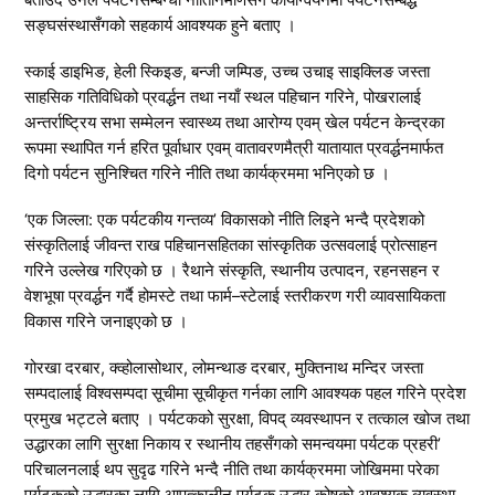
सङ्घसंस्थासँगको सहकार्य आवश्यक हुने बताए ।
स्काई डाइभिङ, हेली स्किइङ, बन्जी जम्पिङ, उच्च उचाइ साइक्लिङ जस्ता
साहसिक गतिविधिको प्रवर्द्धन तथा नयाँ स्थल पहिचान गरिने, पोखरालाई
अन्तर्राष्ट्रिय सभा सम्मेलन स्वास्थ्य तथा आरोग्य एवम् खेल पर्यटन केन्द्रका
रूपमा स्थापित गर्न हरित पूर्वाधार एवम् वातावरणमैत्री यातायात प्रवर्द्धनमार्फत
दिगो पर्यटन सुनिश्चित गरिने नीति तथा कार्यक्रममा भनिएको छ ।
‘एक जिल्ला: एक पर्यटकीय गन्तव्य’ विकासको नीति लिइने भन्दै प्रदेशको
संस्कृतिलाई जीवन्त राख पहिचानसहितका सांस्कृतिक उत्सवलाई प्रोत्साहन
गरिने उल्लेख गरिएको छ । रैथाने संस्कृति, स्थानीय उत्पादन, रहनसहन र
वेशभूषा प्रवर्द्धन गर्दै होमस्टे तथा फार्म–स्टेलाई स्तरीकरण गरी व्यावसायिकता
विकास गरिने जनाइएको छ ।
गोरखा दरबार, क्व्होलासोथार, लोमन्थाङ दरबार, मुक्तिनाथ मन्दिर जस्ता
सम्पदालाई विश्वसम्पदा सूचीमा सूचीकृत गर्नका लागि आवश्यक पहल गरिने प्रदेश
प्रमुख भट्टले बताए । पर्यटकको सुरक्षा, विपद् व्यवस्थापन र तत्काल खोज तथा
उद्धारका लागि सुरक्षा निकाय र स्थानीय तहसँगको समन्वयमा पर्यटक प्रहरी’
परिचालनलाई थप सुदृढ गरिने भन्दै नीति तथा कार्यक्रममा जोखिममा परेका
पर्यटकको उद्धारका लागि आपत्कालीन पर्यटक उद्धार कोषको आवश्यक व्यवस्था