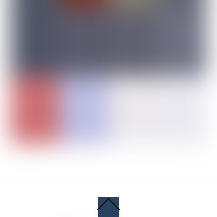
Back
To
Top