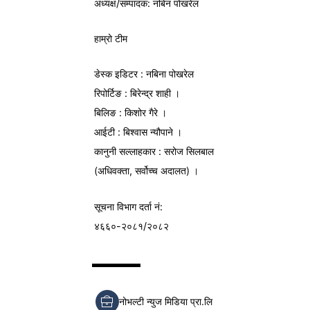
अध्यक्ष/
सम्पादक
: नबिन पोखरेल
हाम्रो टीम
डेस्क इडिटर : नबिना पोखरेल
रिपोर्टिङ : बिरेन्द्र शाही ।
बिलिङ : किशोर गैरे ।
आईटी : बिश्वास न्यौपाने ।
कानुनी सल्लाहकार : सरोज सिलबाल
(अधिवक्ता, सर्वोच्च अदालत) ।
सूचना विभाग
दर्ता नं:
४६६०-२०८१/२०८२
नोभल्टी न्युज मिडिया प्रा.लि