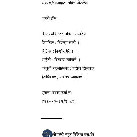
अध्यक्ष/
सम्पादक
: नबिन पोखरेल
हाम्रो टीम
डेस्क इडिटर : नबिना पोखरेल
रिपोर्टिङ : बिरेन्द्र शाही ।
बिलिङ : किशोर गैरे ।
आईटी : बिश्वास न्यौपाने ।
कानुनी सल्लाहकार : सरोज सिलबाल
(अधिवक्ता, सर्वोच्च अदालत) ।
सूचना विभाग
दर्ता नं:
४६६०-२०८१/२०८२
नोभल्टी न्युज मिडिया प्रा.लि