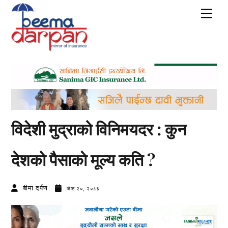
Skip
Men
to
content
विदेशी मुद्राको विनिमयदर : कुन
देशको पैसाकाे मूल्य कति ?
बीमा दर्पण
जेष्ठ २०, २०८३