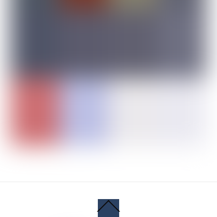
Back
To
Top