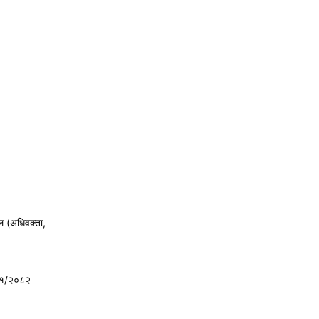
ल (अधिवक्ता,
८१/२०८२