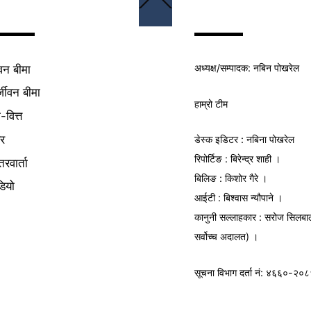
To
Top
अध्यक्ष/
सम्पादक
: नबिन पोखरेल
वन बीमा
्जीवन बीमा
हाम्रो टीम
क-वित्त
यर
डेस्क इडिटर : नबिना पोखरेल
रिपोर्टिङ : बिरेन्द्र शाही ।
तरवार्ता
बिलिङ : किशोर गैरे ।
डियो
आईटी : बिश्वास न्यौपाने ।
कानुनी सल्लाहकार : सरोज सिलबा
सर्वोच्च अदालत) ।
सूचना विभाग
दर्ता नं: ४६६०-२०