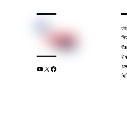
जी
निर
बैं
शे
अन्
YouTube
X
Facebook
भि