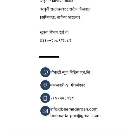
आईटी : बिश्वास न्यौपाने ।
कानुनी सल्लाहकार : सरोज सिलबाल
(अधिवक्ता, सर्वोच्च अदालत) ।
सूचना विभाग
दर्ता नं:
४६६०-२०८१/२०८२
नोभल्टी न्युज मिडिया प्रा.लि
माकलबारी-४, गोकर्णेश्वर
९८४५५७३१९०
info@beemadarpan.com,
beemadarpan@gmail.com