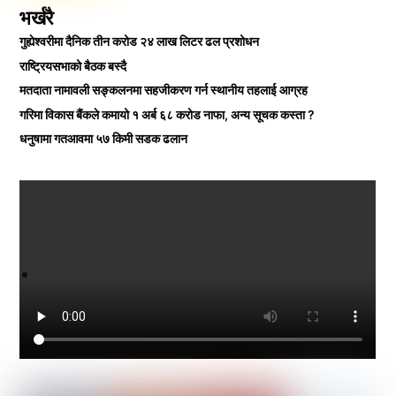
भर्खरै
गुह्येश्वरीमा दैनिक तीन करोड २४ लाख लिटर ढल प्रशोधन
राष्ट्रियसभाको बैठक बस्दै
मतदाता नामावली सङ्कलनमा सहजीकरण गर्न स्थानीय तहलाई आग्रह
गरिमा विकास बैंकले कमायो १ अर्ब ६८ करोड नाफा, अन्य सूचक कस्ता ?
धनुषामा गतआवमा ५७ किमी सडक ढलान