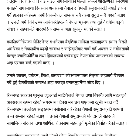
क्षेत्रीय निर्देशक जोन वाई चोईले सगरमाथाको पहिलो सफल आरोहणको स्मरणमा
मनाइने सगरमाथा दिवसका अवसरमा नेपाल र नेपाली समुदायप्रति बधाई ज्ञापन
गर्दै हालका वर्षहरूमा अमेरिका–नेपाल सम्बन्ध सबै तहमा सुदृढ बन्दै गएको बताए
। उनले अमेरिकी उच्च अधिकारीहरूको नेपाल भ्रमण तथा दुई देशबीच बढ्दो
संवाद र सहकार्यले पारस्परिक सम्बन्ध अझ सुमधुर भएको बताए ।
क्यालिफोर्नियाका लेफ्टिनेन्ट गभर्नरका वैदेशिक मामिला सल्लाहकार इभान रिडले
अमेरिका र नेपालबीच बढ्दो सम्बन्ध र साझेदारीबारे चर्चा गर्दै अवसर र नवीनताको
केन्द्र क्यालिफोर्निया तथा हिमालयको प्रवेशद्वार नेपालबीच जनस्तरको सम्बन्ध
अझ प्रगाढ बन्दै गएको बताए ।
उनले व्यापार, पर्यटन, शिक्षा, वातावरण संरक्षणलगायत क्षेत्रमा सहकार्य विस्तार
गर्दै दुई देशबीचको सम्बन्ध अझ मजबुत बनाउनुपर्नेमा जोड दिए ।
रिचमण्ड सहरका प्रमुख एडुआर्डो मार्टिनेजले नेपाल तथा विश्वकै लागि महत्वपूर्ण
अवसरका रूपमा रहेको सगरमाथा दिवस मनाउन पाएकामा खुसी व्यक्त गर्दै
रिचमण्डमा उल्लेख्य सङ्ख्यामा बसोबास गरिरहेका नेपाली समुदायप्रति आफ्नो
उच्च सम्मान रहेको बताए । उनले नेपाली समुदायको योगदानले सहरको
सामाजिक संरचना तथा आर्थिक विकासमा महत्वपूर्ण भूमिका निर्वाह गरेको बताए ।