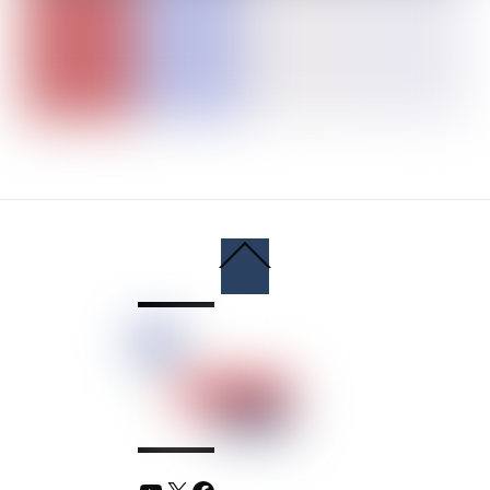
Back
To
Top
YouTube
X
Facebook