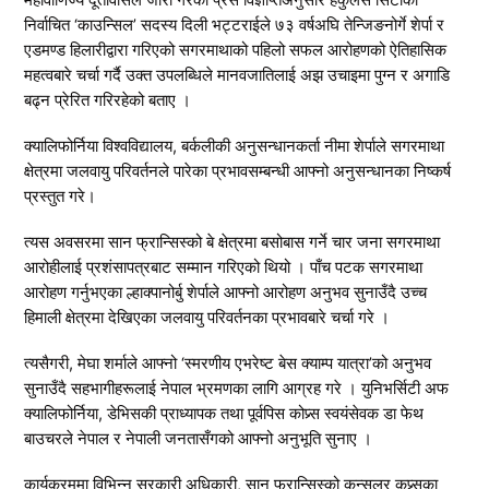
महावाणिज्य दूतावासले जारी गरेको प्रेस विज्ञप्तिअनुसार हर्कुलस सिटीका
निर्वाचित ‘काउन्सिल’ सदस्य दिली भट्टराईले ७३ वर्षअघि तेन्जिङनोर्गे शेर्पा र
एडमण्ड हिलारीद्वारा गरिएको सगरमाथाको पहिलो सफल आरोहणको ऐतिहासिक
महत्वबारे चर्चा गर्दै उक्त उपलब्धिले मानवजातिलाई अझ उचाइमा पुग्न र अगाडि
बढ्न प्रेरित गरिरहेको बताए ।
क्यालिफोर्निया विश्वविद्यालय, बर्कलीकी अनुसन्धानकर्ता नीमा शेर्पाले सगरमाथा
क्षेत्रमा जलवायु परिवर्तनले पारेका प्रभावसम्बन्धी आफ्नो अनुसन्धानका निष्कर्ष
प्रस्तुत गरे।
त्यस अवसरमा सान फ्रान्सिस्को बे क्षेत्रमा बसोबास गर्ने चार जना सगरमाथा
आरोहीलाई प्रशंसापत्रबाट सम्मान गरिएको थियो । पाँच पटक सगरमाथा
आरोहण गर्नुभएका ल्हाक्पानोर्बु शेर्पाले आफ्नो आरोहण अनुभव सुनाउँदै उच्च
हिमाली क्षेत्रमा देखिएका जलवायु परिवर्तनका प्रभावबारे चर्चा गरे ।
त्यसैगरी, मेघा शर्माले आफ्नो ‘स्मरणीय एभरेष्ट बेस क्याम्प यात्रा’को अनुभव
सुनाउँदै सहभागीहरूलाई नेपाल भ्रमणका लागि आग्रह गरे । युनिभर्सिटी अफ
क्यालिफोर्निया, डेभिसकी प्राध्यापक तथा पूर्वपिस कोप्र्स स्वयंसेवक डा फेथ
बाउचरले नेपाल र नेपाली जनतासँगको आफ्नो अनुभूति सुनाए ।
कार्यक्रममा विभिन्न सरकारी अधिकारी, सान फ्रान्सिस्को कन्सुलर कप्र्सका