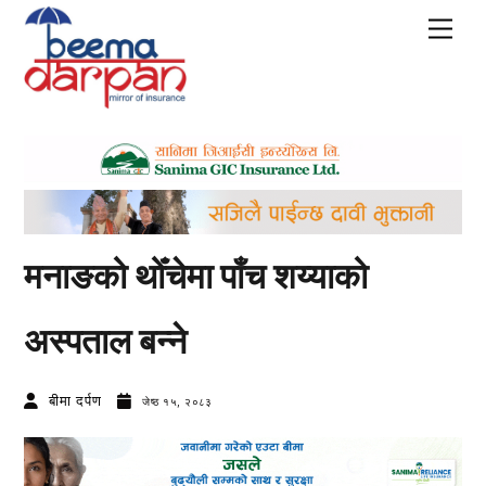
Skip
Men
to
content
मनाङको थोँचेमा पाँच शय्याको
अस्पताल बन्ने
बीमा दर्पण
जेष्ठ १५, २०८३