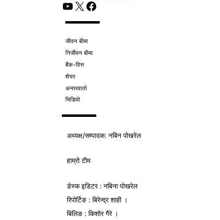
YouTube
X
Facebook
जीवन बीमा
निर्जीवन बीमा
बैंक-वित्त
शेयर
अन्तरवार्ता
भिडियो
अध्यक्ष/
सम्पादक
: नबिन पोखरेल
हाम्रो टीम
डेस्क इडिटर : नबिना पोखरेल
रिपोर्टिङ : बिरेन्द्र शाही ।
बिलिङ : किशोर गैरे ।