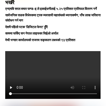
भर्खरै
एनएमबि सरल बचत फण्ड–इ ले इकाईधनीलाई ५.२५ प्रतिशत प्रतिफल वितरण गर्ने
सार्वजनिक सडक विधेयकमा ट्रक व्यवसायी महासंघको ध्यानाकर्षण, पाँच लाख जरिवाना
संशोधन गर्न माग
देशमै पहिलो पटक ‘डिजिटल फेस्ट’ हुँदै
काममा फर्किए सन नेपाल लाइफका सिईओ अर्याल
मेची भन्सार कार्यालयको राजस्व सङ्कलन लक्ष्यको ९३ प्रतिशत