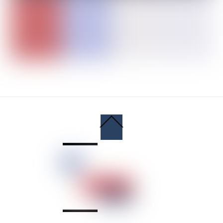
Back
To
Top