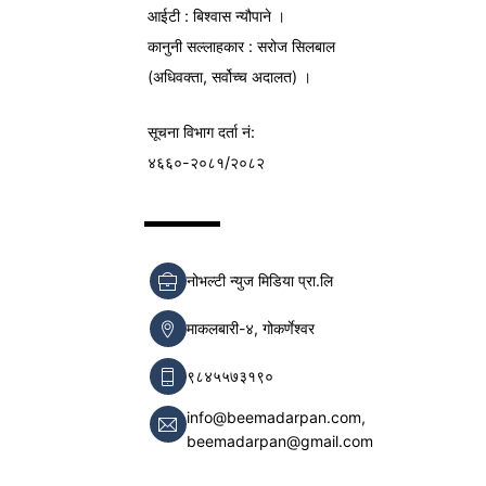
आईटी : बिश्वास न्यौपाने ।
कानुनी सल्लाहकार : सरोज सिलबाल
(अधिवक्ता, सर्वोच्च अदालत) ।
सूचना विभाग
दर्ता नं:
४६६०-२०८१/२०८२
नोभल्टी न्युज मिडिया प्रा.लि
माकलबारी-४, गोकर्णेश्वर
९८४५५७३१९०
info@beemadarpan.com,
beemadarpan@gmail.com