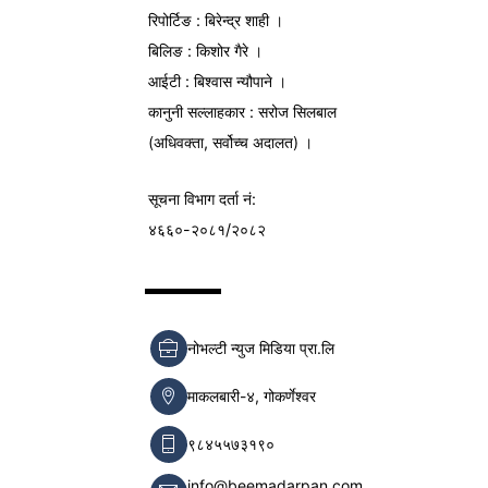
रिपोर्टिङ : बिरेन्द्र शाही ।
बिलिङ : किशोर गैरे ।
आईटी : बिश्वास न्यौपाने ।
कानुनी सल्लाहकार : सरोज सिलबाल
(अधिवक्ता, सर्वोच्च अदालत) ।
सूचना विभाग
दर्ता नं:
४६६०-२०८१/२०८२
नोभल्टी न्युज मिडिया प्रा.लि
माकलबारी-४, गोकर्णेश्वर
९८४५५७३१९०
info@beemadarpan.com,