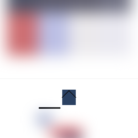
Back
To
Top