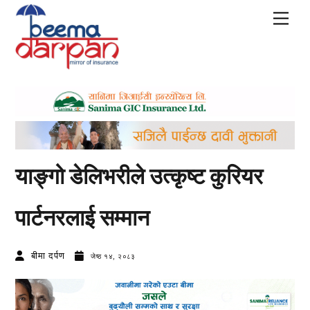
Skip
Men
to
content
याङ्गो डेलिभरीले उत्कृष्ट कुरियर
पार्टनरलाई सम्मान
बीमा दर्पण
जेष्ठ १४, २०८३