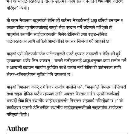
भने अन्य पार्टनरहरूलाई दैनिक डेलिभरी कार्य सहज बनाउन थर्मोब्याग वितरण
गरिएको थियो।
यो पहल नेपालमा याङ्गोको डेलिभरी पार्टनर नेटवर्कलाई अझ बलियो बनाउन र
काठमाडौंका प्रयोगकर्तालाई राम्रो सेवा प्रदान गर्ने उद्देश्यले गरिएको हो।
याङ्गोले स्थानीय साझेदारहरूसँग मिलेर डेलिभरी तथा राइड–हेलिङ
पार्टनरहरूका लागि लचिलो आम्दानीको अवसर सिर्जना गर्दै आएको छ।
याङ्गो प्रो प्लेटफर्ममार्फत पार्टनरहरूले एउटै एपबाट ट्याक्सी र डेलिभरी दुवै
प्रकारका अर्डर लिन सक्छन्। यसले उनीहरूलाई आफूअनुसार काम छनोट गर्न
र आम्दानी बढाउन सहयोग पुर्याउँछ साथै यसमा नयाँ डेलिभरी पार्टनरका लागि
सेल्फ–रजिस्ट्रेशन सुविधा पनि उपलब्ध छ।
याङ्गो नेपालका कन्ट्रि मेनेजर सन्तोष पाण्डेले भने, “याङ्गा्ेले नेपालमा डेलिभरी
तथा राइड–हेलिङ पार्टनरहरूका लागि अवसर विस्तार गर्न र प्रयोगकर्तालाई
भरपर्दो सेवा दिन स्थानीय साझेदारहरूसँग निरन्तर सहकार्य गरिरहेको छ।” यो
कार्यक्रम याङ्गो डेलिभरीका स्थानीय साझेदारहरूसँगको सहकार्यमा आयोजना
गरिएको थियो।
Author