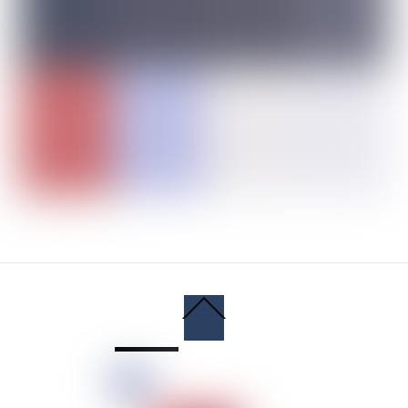
Back
To
Top