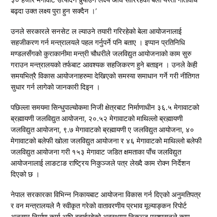
३० हजार मेगावाट उत्पादन पुर्‍याउने लक्ष्य अघि सारिरहेको बेला यस्ता गतिविधि
बढ्दा उक्त लक्ष्य पुरा हुन सक्दैन ।’
उनले सरकारले सनसेट ल ल्याउने तयारी गरिरहेको बेला आयोजनालाई
सहजीकरण गर्न मन्त्रालयले पहल गर्नुपर्ने पनि बताए । इप्पान प्रतिनिधि
मण्डलसँगको कुराकानीमा मन्त्री चौधरीले जलविद्युत आयोजनाको काम सुरु
गराउन मन्त्रालयको तर्फबाट आवश्यक सहजिकरण हुने बताइन । उनले केही
समयभित्रै विकास आयोजनाहरुमा देखिएको समस्या समाधान गर्ने गरी नीतिगत
सुधार गर्न लागेको जानकारी दिइन ।
पछिल्ला समयमा सिन्धुपाल्चोकमा निजी क्षेत्रबाट निर्माणाधीन ३६.५ मेगावाटको
ब्रह्मायणी जलविद्युत आयोजना, २०.५२ मेगावाटको माथिल्लो ब्रह्मायणी
जलविद्युत आयोजना, ९.७ मेगावाटको ब्रह्मायणी ए जलविद्युत आयोजना, ४०
मेगावाटको बलेफी खोला जलविद्युत आयोजना र ४६ मेगावाटको माथिल्लो बलेफी
जलविद्युत आयोजना गरी १५३ मेगावाट जडित क्षमताका पाँच जलविद्युत
आयोजनालाई लाङटाङ राष्ट्रिय निकुञ्जले पत्र लेख्दै काम रोक्न निर्देशन
दिएको छ ।
नेपाल सरकारका विभिन्न निकायबाट आयोजना विकास गर्न दिएको अनुमतिपत्र
र वन मन्त्रालयले नै स्वीकृत गरेको वातावरणीय प्रभाव मूल्याङ्कन रिपोर्ट
अनुसार निर्माण कार्य अघि बढाईरहेको अवस्थामा निकुञ्ज प्रशासनले काम