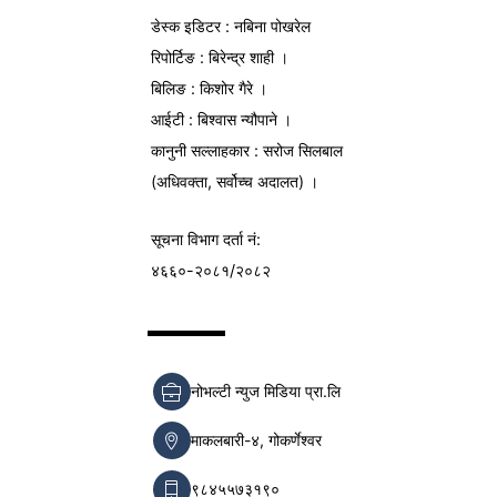
डेस्क इडिटर : नबिना पोखरेल
रिपोर्टिङ : बिरेन्द्र शाही ।
बिलिङ : किशोर गैरे ।
आईटी : बिश्वास न्यौपाने ।
कानुनी सल्लाहकार : सरोज सिलबाल
(अधिवक्ता, सर्वोच्च अदालत) ।
सूचना विभाग
दर्ता नं:
४६६०-२०८१/२०८२
नोभल्टी न्युज मिडिया प्रा.लि
माकलबारी-४, गोकर्णेश्वर
९८४५५७३१९०