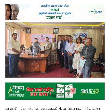
काठमाडौं । स्वतन्त्र ऊर्जा उत्पादकहरुको संस्था, नेपाल (इप्पान)ले लाङटाङ