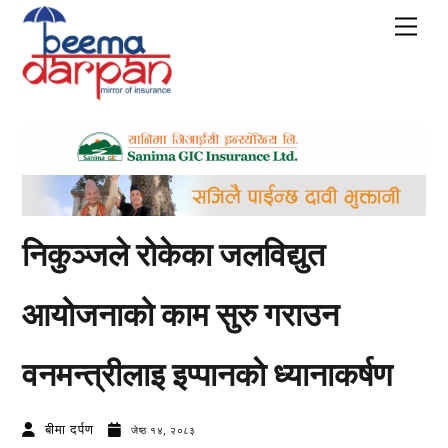
Skip
Men
to
content
निकुञ्जले रोकेका जलविद्युत
आयोजनाको काम सुरु गराउन
वनमन्त्रीलाइ इप्पानकाे ध्यानाकर्षण
बीमा दर्पण
जेष्ठ १४, २०८३